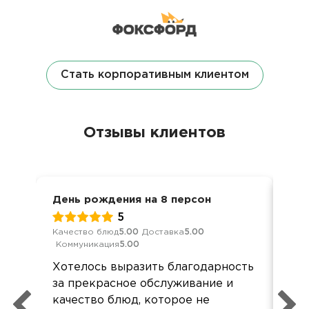
Стать корпоративным клиентом
Отзывы клиентов
День рождения на 8 персон
Дос
5
Качество блюд
5.00
Доставка
5.00
Кач
Коммуникация
5.00
Ком
Хотелось выразить благодарность
Все
за прекрасное обслуживание и
все
качество блюд, которое не
пол