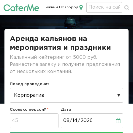
Нижний Новгород
Кейтеринг в Нижнем Новгороде
Строка
навигации
Аренда кальянов на
мероприятия и праздники
Кальянный кейтеринг от 5000 руб.
Разместите заявку и получите предложения
от нескольких компаний.
Повод проведения
Сколько персон?
Дата
Дата