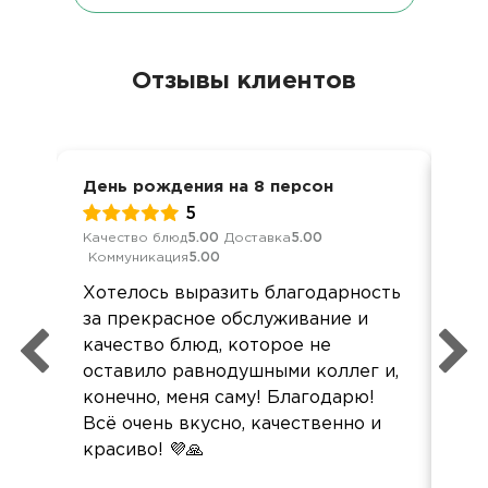
Отзывы клиентов
День рождения на 8 персон
Дос
5
Качество блюд
5.00
Доставка
5.00
Кач
Коммуникация
5.00
Ком
Хотелось выразить благодарность
Все
за прекрасное обслуживание и
все
качество блюд, которое не
пол
оставило равнодушными коллег и,
конечно, меня саму! Благодарю!
Всё очень вкусно, качественно и
красиво! 💜🙏