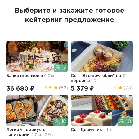
Выберите и закажите готовое
кейтеринг предложение
12
Банкетное меню
9.7 кг
Сет "Это по-любви" на 2
С
персоны
1.0 кг
9
36 680 ₽
5 379 ₽
4
4.81
(82)
4.51
(75)
10
10
Легкий перекус с
Сет Девичник
4.1 кг
С
напитками
2.7 кг
3.0 л
1.