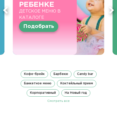
РЕБЕНКЕ
ДЕТСКОЕ МЕНЮ В
КАТАЛОГЕ
Подобрать
Кофе-брейк
Барбекю
Candy bar
Банкетное меню
Коктейльный прием
Корпоративный
На Новый год
Смотреть все