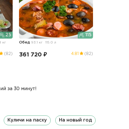
25
115
8 кг
Обед
93.1 кг
115.0 л
361 720 ₽
(82)
4.81
(82)
й за 30 минут!
Куличи на пасху
На новый год