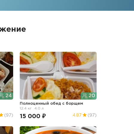
ожение
24
20
Полноценный обед с борщем
12.4 кг
4.0 л
15 000 ₽
(97)
4.87
(97)