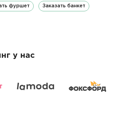
ать фуршет
Заказать банкет
нг у нас