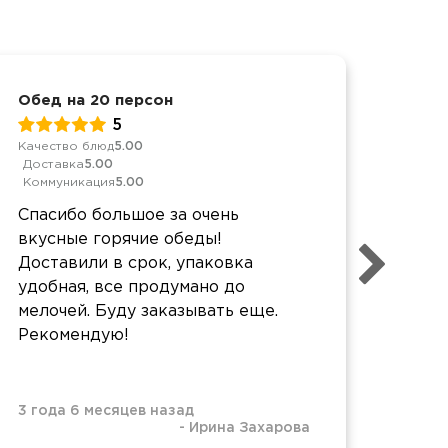
Обед на 20 персон
День
5
Качество блюд
5.00
Качес
Доставка
5.00
Дост
Коммуникация
5.00
Комм
Спасибо большое за очень
Хоте
вкусные горячие обеды!
за п
Доставили в срок, упаковка
каче
удобная, все продумано до
оста
мелочей. Буду заказывать еще.
коне
Рекомендую!
Всё 
крас
3 года 6 месяцев назад
-
Ирина Захарова
2 нед