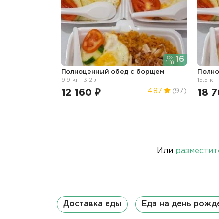
16
Полноценный обед с борщем
Полно
9.9 кг
3.2 л
15.5 кг
12 160 ₽
18 7
4.87
(97)
Или
разместит
Доставка еды
Еда на день рожд