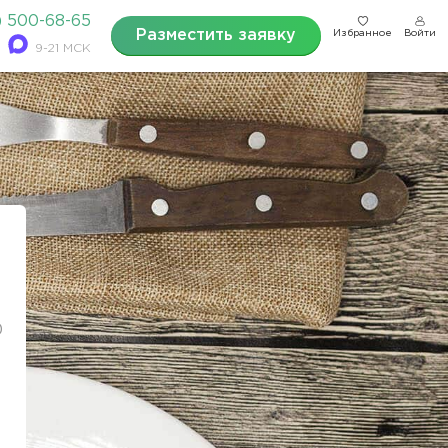
) 500-68-65
Разместить заявку
Избранное
Войти
9-21 МСК
0