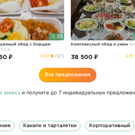
25
ценный обед с борщем
Комплексный обед и ужин
18.
5.0 л
60 ₽
38 500 ₽
4.87
(97)
4.81
Все предложения
е заявку
и получите до 7 индивидуальных предложени
ения
Канапе и тарталетки
Корпоративный