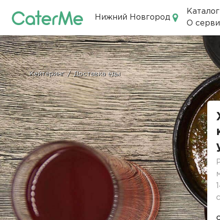
Каталог
Нижний Новгород
О серви
Кейтеринг в Нижнем Новгор
Кейтеринг
/
Доставка еды
Строка
навигации