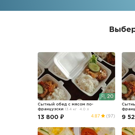
Выбер
20
Сытный обед с мясом по-
Сытны
французски
13.4 кг
4.0 л
фран
13 800 ₽
9 52
4.87
(97)