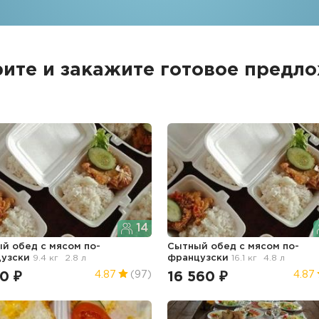
ите и закажите
готовое предл
14
й обед с мясом по-
Сытный обед с мясом по-
цузски
9.4 кг
2.8 л
французски
16.1 кг
4.8 л
0 ₽
16 560 ₽
4.87
(97)
4.87