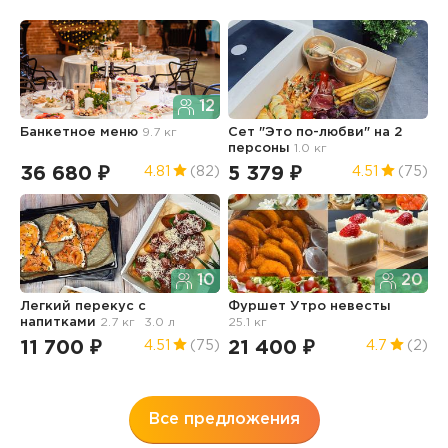
12
Банкетное меню
9.7 кг
Сет "Это по-любви" на 2
С
персоны
1.0 кг
9
36 680 ₽
5 379 ₽
4
4.81
(82)
4.51
(75)
10
20
Легкий перекус с
Фуршет Утро невесты
С
напитками
2.7 кг
3.0 л
25.1 кг
11 700 ₽
21 400 ₽
1
4.51
(75)
4.7
(2)
Все предложения