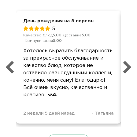
День рождения на 8 персон
Дос
5
Качество блюд
5.00
Доставка
5.00
Кач
Коммуникация
5.00
Ком
Хотелось выразить благодарность
Все
за прекрасное обслуживание и
все
качество блюд, которое не
пол
оставило равнодушными коллег и,
конечно, меня саму! Благодарю!
Всё очень вкусно, качественно и
красиво! 💜🙏
2 недели 5 дней назад
-
Татьяна
3 н