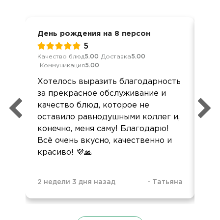
День рождения на 8 персон
Дос
5
Качество блюд
5.00
Доставка
5.00
Кач
Коммуникация
5.00
Ком
Хотелось выразить благодарность
Все
за прекрасное обслуживание и
все
качество блюд, которое не
пол
оставило равнодушными коллег и,
конечно, меня саму! Благодарю!
Всё очень вкусно, качественно и
красиво! 💜🙏
2 недели 3 дня назад
-
Татьяна
3 н