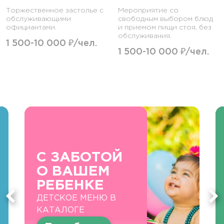
Торжественное застолье с
Мероприятие со
обслуживающими
свободным выбором блюд
официантами.
и приемом пищи стоя, без
обслуживания.
1 500-10 000 ₽/чел.
1 500-10 000 ₽/чел.
С ЗАБОТОЙ
О ВАШЕМ
РЕБЕНКЕ
ДЕТСКОЕ МЕНЮ В
КАТАЛОГЕ