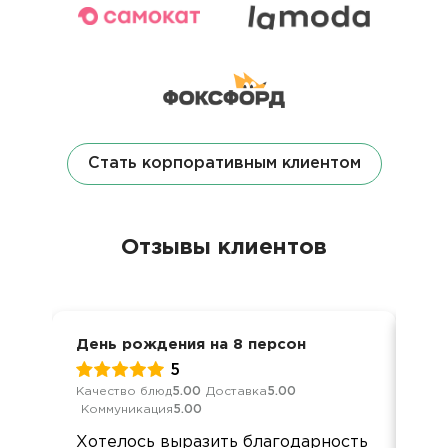
Стать корпоративным клиентом
Отзывы клиентов
День рождения на 8 персон
Дос
5
Качество блюд
5.00
Доставка
5.00
Кач
Коммуникация
5.00
Ком
Хотелось выразить благодарность
Все