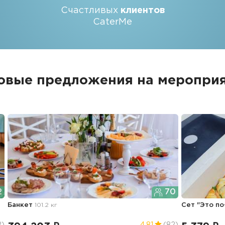
Счастливых
клиентов
CaterMe
овые предложения на меропри
2
70
Банкет
101.2 кг
Сет "Это п