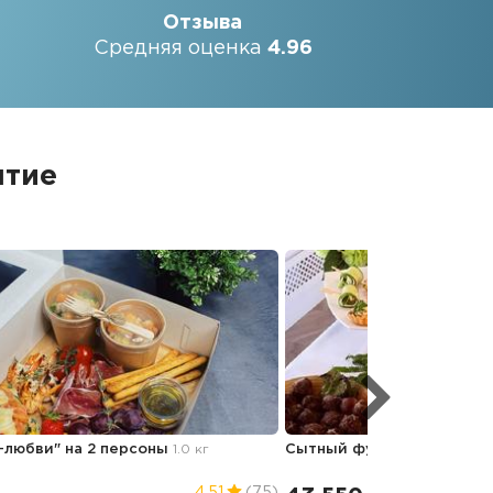
Отзыва
Средняя оценка
4.96
ятие
о-любви" на 2 персоны
1.0 кг
Сытный фуршетный сет
9