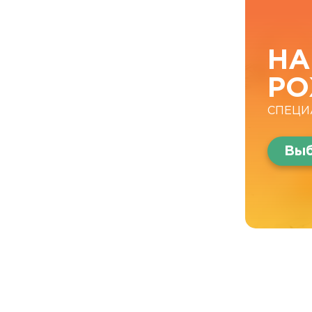
НА
РО
СПЕЦИ
Выб