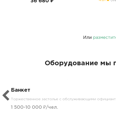
36 680 ₽
4.81
(8
Или
разместит
Оборудование мы п
Банкет
Торжественное застолье с обслуживающими официант
1 500-10 000 ₽/чел.