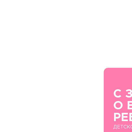
С 
О 
РЕ
ДЕТСК