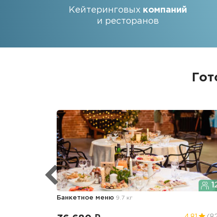
Кейтеринговых
компаний
и ресторанов
Гот
1
Банкетное меню
9.7 кг