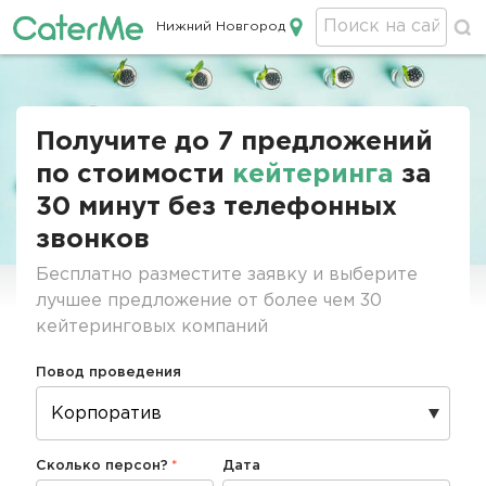
Нижний Новгород
Кейтеринг в Нижнем Новгороде
Строка
навигации
Получите до 7 предложений
по стоимости
кейтеринга
за
30 минут без телефонных
звонков
Бесплатно разместите заявку и выберите
лучшее предложение от более чем 30
кейтеринговых компаний
Повод проведения
Сколько персон?
Дата