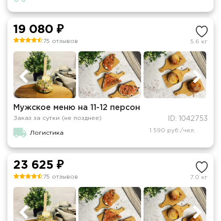
19 080 ₽
75 отзывов
5.6 кг
Мужское меню на 11-12 персон
Заказ за сутки (не позднее)
ID: 1042753
1 590 руб./чел.
Логистика
23 625 ₽
75 отзывов
7.0 кг