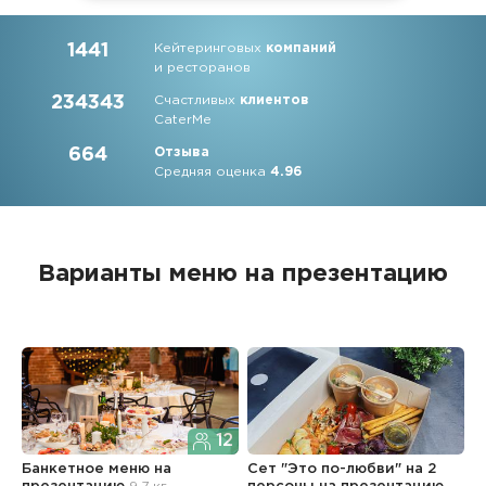
1441
Кейтеринговых
компаний
и ресторанов
234343
Счастливых
клиентов
CaterMe
664
Отзыва
Средняя оценка
4.96
Варианты меню на презентацию
12
Банкетное меню
на
Сет "Это по-любви" на 2
С