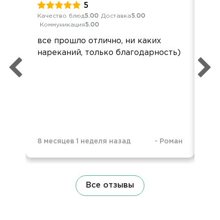
5
Качество блюд
5.00
Доставка
5.00
Кач
Коммуникация
5.00
Ком
все прошло отлично, ни каких
Хо
нареканий, только благодарность)
за
кач
ос
кон
Всё
кра
8 месяцев 1 неделя назад
-
Роман
2 н
Все отзывы