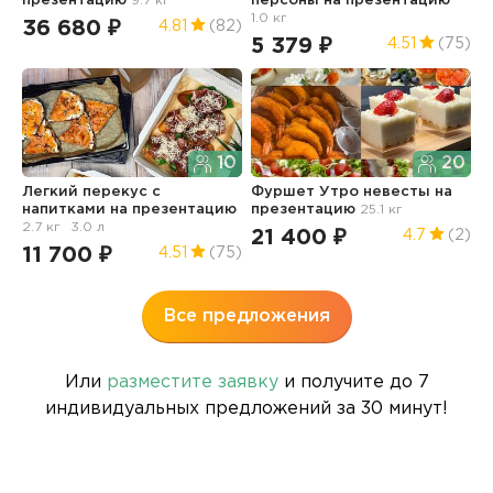
презентацию
9.7 кг
персоны
на презентацию
п
1.0 кг
36 680 ₽
4
4.81
(82)
5 379 ₽
4.51
(75)
10
20
С
Легкий перекус с
Фуршет Утро невесты
на
п
напитками
на презентацию
презентацию
25.1 кг
1
2.7 кг
3.0 л
21 400 ₽
4.7
(2)
11 700 ₽
4.51
(75)
Все предложения
Или
разместите заявку
и получите до 7
индивидуальных предложений за 30 минут!