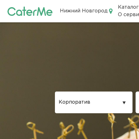
Каталог
Нижний Новгород
О серви
Кейтеринг в Нижнем Новгор
Повод
проведения