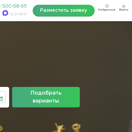
) 500-68-65
Разместить заявку
Избранное
Войти
9-21 МСК
Подобрать
варианты