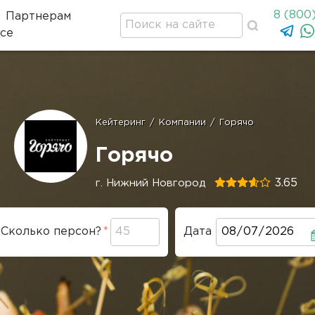
8 (800
Партнерам
се
оде
Кейтеринг
/
Компании
/
Горячо
Строка
навигации
Горячо
3.65
г. Нижний Новгород
Сколько персон?
Дата
Дата