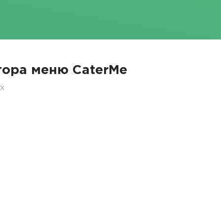
ора меню CaterMe
ех