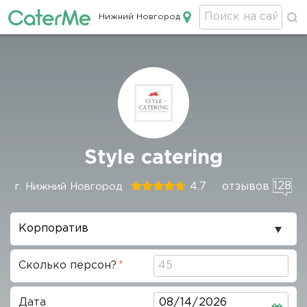
Нижний Новгород
Кейтеринг в Нижнем Новгороде
Строка
Style catering
навигации
128
4.7
отзывов
г. Нижний Новгород
Повод
проведения
Сколько персон?
Дата
Дата