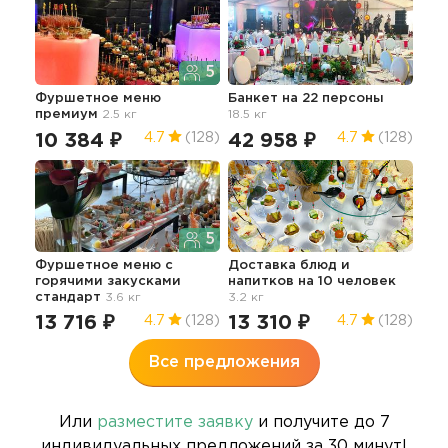
5
Фуршетное меню
Банкет на 22 персоны
Фур
премиум
2.5 кг
18.5 кг
бур
10 384 ₽
42 958 ₽
12
4.7
(128)
4.7
(128)
5
Фуршетное меню с
Доставка блюд и
Фур
горячими закусками
напитков на 10 человек
ста
стандарт
3.6 кг
3.2 кг
12
13 716 ₽
13 310 ₽
4.7
(128)
4.7
(128)
Все предложения
Или
разместите заявку
и получите до 7
индивидуальных предложений за 30 минут!