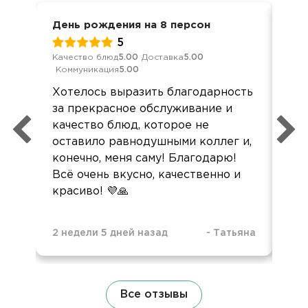
День рождения на 8 персон
Ден
5
Качество блюд
5.00
Доставка
5.00
Обс
Коммуникация
5.00
Дос
Хотелось выразить благодарность
Вс
за прекрасное обслуживание и
луч
качество блюд, которое не
Де
оставило равнодушными коллег и,
нак
конечно, меня саму! Благодарю!
нас
Всё очень вкусно, качественно и
осо
красиво! 💜🙏
об
2 недели 5 дней назад
-
Татьяна
7 м
Все отзывы