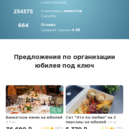
и ресторанов
234375
Счастливых
клиентов
CaterMe
664
Отзыва
Средняя оценка
4.96
Предложения по организации
юбилея под ключ
12
Банкетное меню
на юбилей
Сет "Это по-любви" на 2
Ф
9.7 кг
персоны
на юбилей
1.0 кг
ю
4.81
(82)
4.51
(75)