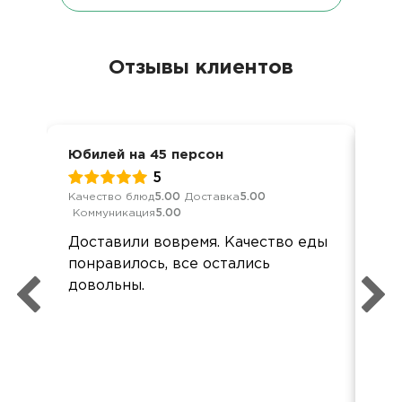
Отзывы клиентов
Юбилей на 45 персон
Юби
5
Качество блюд
5.00
Доставка
5.00
Кач
Коммуникация
5.00
Ком
Доставили вовремя. Качество еды
Всё
понравилось, все остались
Дос
довольны.
вас