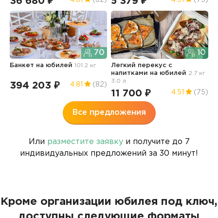
36 680 ₽
5 379 ₽
2
70
10
Банкет
на юбилей
101.2 кг
Легкий перекус с
С
напитками
на юбилей
2.7 кг
ю
3.0 л
394 203 ₽
4
4.81
(82)
11 700 ₽
4.51
(75)
Все предложения
Или
разместите заявку
и получите до 7
индивидуальных предложений за 30 минут!
Кроме организации юбилея под ключ,
доступны следующие форматы