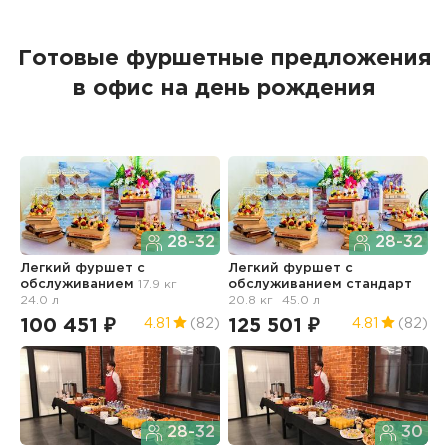
Готовые фуршетные предложения
в офис на день рождения
28-32
28-32
Легкий фуршет с
Легкий фуршет с
Ф
обслуживанием
17.9 кг
обслуживанием стандарт
24.0 л
20.8 кг
45.0 л
2
100 451 ₽
125 501 ₽
4.81
(82)
4.81
(82)
28-32
30
Ф