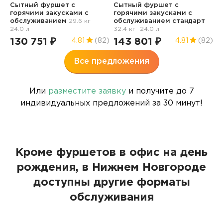
Сытный фуршет с
Сытный фуршет с
12
горячими закусками с
горячими закусками с
4
обслуживанием
29.6 кг
обслуживанием стандарт
24.0 л
32.4 кг
24.0 л
130 751 ₽
143 801 ₽
4.81
(82)
4.81
(82)
Все предложения
Или
разместите заявку
и получите до 7
индивидуальных предложений за 30 минут!
Кроме фуршетов в офис на день
рождения, в Нижнем Новгороде
доступны другие форматы
обслуживания