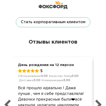
Стать корпоративным клиентом
Отзывы клиентов
День рождения на 12 персон
Сем
5
Обслуживание
5.00
Качество блюд
5.00
Обс
Доставка
5.00
Коммуникация
5.00
Дос
Всё прошло идеально ! Даже
Все
лучше , чем я себе представляла!
Ком
Девочки прекрасные были❤️всё
лю
накрыли, украсили, накормили
реш