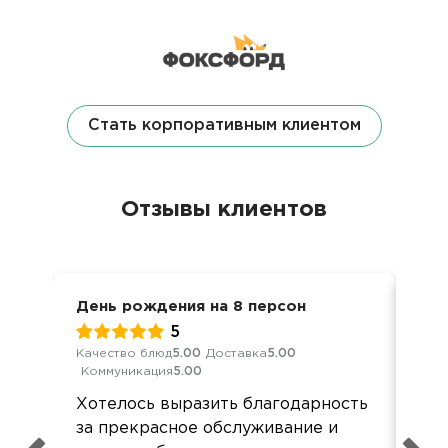
Стать корпоративным клиентом
Отзывы клиентов
День рождения на 8 персон
Дос
5
Качество блюд
5.00
Доставка
5.00
Кач
Коммуникация
5.00
Ком
Хотелось выразить благодарность
Все
за прекрасное обслуживание и
все