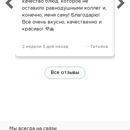
качество блюд, которое не
пол
оставило равнодушными коллег и,
конечно, меня саму! Благодарю!
Всё очень вкусно, качественно и
красиво! 💜🙏
2 недели 3 дня назад
-
Татьяна
3 н
Все отзывы
Мы всегда на связи