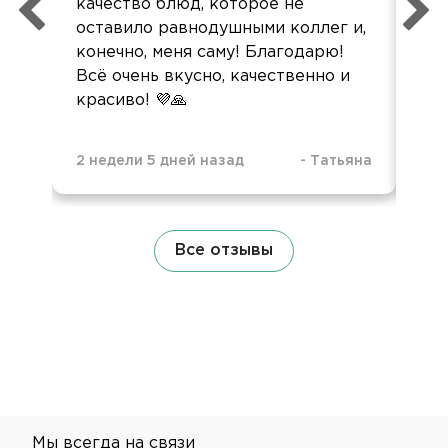
качество блюд, которое не
пол
оставило равнодушными коллег и,
конечно, меня саму! Благодарю!
Всё очень вкусно, качественно и
красиво! 💜🙏
2 недели 5 дней назад
-
Татьяна
3 н
Все отзывы
Мы всегда на связи