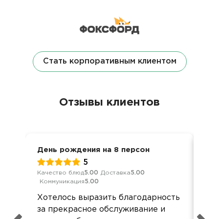
Стать корпоративным клиентом
Отзывы клиентов
День рождения на 8 персон
Дос
5
Качество блюд
5.00
Доставка
5.00
Кач
Коммуникация
5.00
Ком
Хотелось выразить благодарность
Все
за прекрасное обслуживание и
все