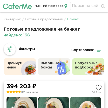
Нижний Новгород
Кейтеринг в Нижнем Новгороде
Кейтеринг
/
Готовые предложения
/
Банкет
Строка
навигации
Готовые предложения на банкет
найдено: 168
Сортировка:
Премиум
Выгодные
Популярные
меню
боксы
подборки
394 203 ₽
82 отзывов
101.2 кг