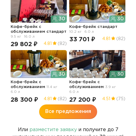
30
30
Кофе-брейк с
Кофе-брейк стандарт
Коф
обслуживанием стандарт
10.2 кг
6.0 л
обс
9.5 кг
16.0 л
4.8 
33 701 ₽
4.81
(82)
29 802 ₽
34
4.81
(82)
30
30
Кофе-брейк с
Кофе-брейк с
обслуживанием
11.4 кг
обслуживанием
3.9 кг
6.0 л
6.0 л
28 300 ₽
27 200 ₽
4.81
(82)
4.51
(75)
Все предложения
Или
разместите заявку
и получите до 7