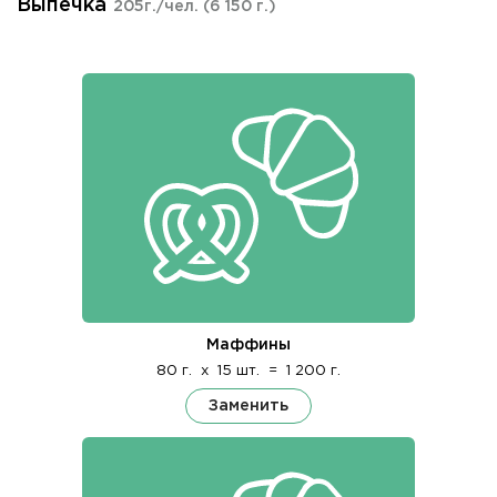
Выпечка
205г./чел.
(6 150 г.)
Маффины
80 г.
x
15 шт.
=
1 200 г.
Заменить