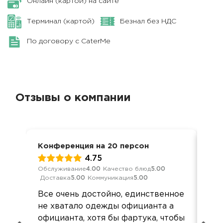
Онлайн (картой) на сайте
Терминал (картой)
Безнал без НДС
По договору с CaterMe
Отзывы о компании
Конференция на 20 персон
Отк
4.75
Обслуживание
4.00
Качество блюд
5.00
Обс
Доставка
5.00
Коммуникация
5.00
Кач
Дос
Все очень достойно, единственное
От
не хватало одежды официанта а
раз
официанта, хотя бы фартука, чтобы