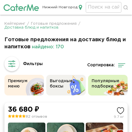
Нижний Новгород
Кейтеринг в Нижнем Новгороде
Кейтеринг
/
Готовые предложения
/
Строка
Доставка блюд и напитков
навигации
Готовые предложения на доставку блюд и
напитков
найдено: 170
Сортировка:
Премиум
Выгодные
Популярные
меню
боксы
подборки
36 680 ₽
82 отзывов
9.7 кг