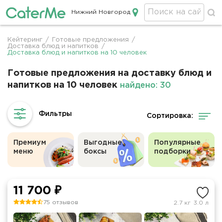
Нижний Новгород
Кейтеринг в Нижнем Новгороде
Кейтеринг
/
Готовые предложения
/
Строка
Доставка блюд и напитков
/
Доставка блюд и напитков на 10 человек
навигации
Готовые предложения на доставку блюд и
напитков на 10 человек
найдено: 30
Сортировка:
Премиум
Выгодные
Популярные
меню
боксы
подборки
11 700 ₽
75 отзывов
2.7 кг
3.0 л