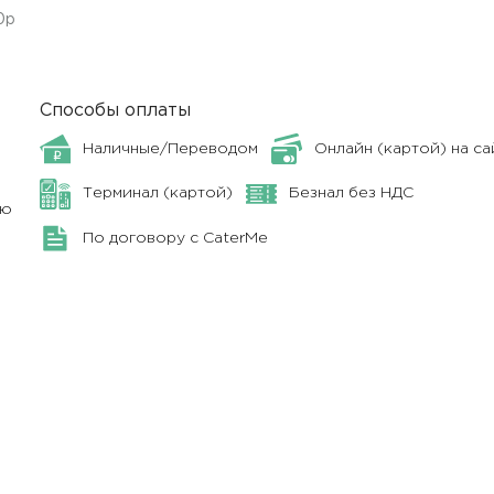
0р
Способы оплаты
Наличные/Переводом
Онлайн (картой) на са
Терминал (картой)
Безнал без НДС
ню
По договору с CaterMe