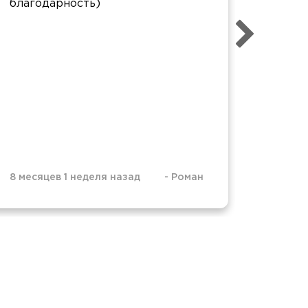
благодарность)
презен
остали
1 год 1
8 месяцев 1 неделя назад
-
Роман