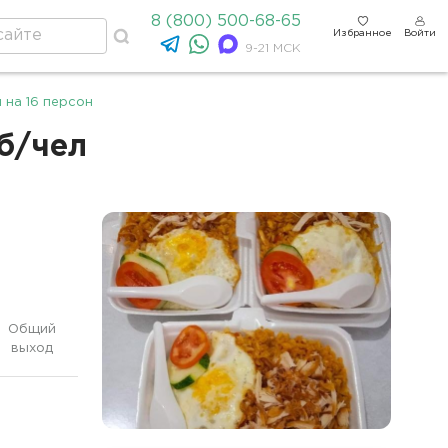
8 (800) 500-68-65
Избранное
Войти
9-21 МСК
 на 16 персон
б/чел
Общий
выход