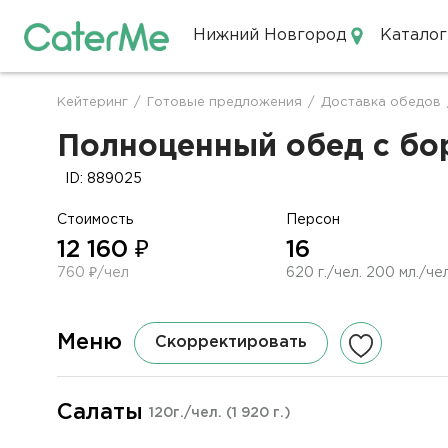
Нижний Новгород
Каталог
Кейтеринг в Нижнем Новгор
Кейтеринг
/
Готовые предложения
/
Доставка обедов
Строка
навигации
Полноценный обед с бор
ID: 889025
Стоимость
Персон
12 160 ₽
16
760 ₽/чел
620 г./чел. 200 мл./чел
Меню
Скорректировать
Салаты
120г./чел.
(1 920 г.)