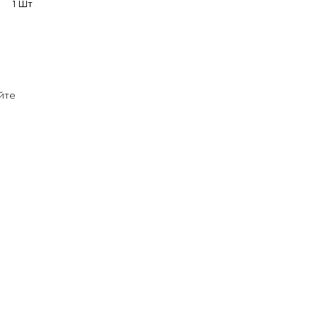
1 Шт
йте