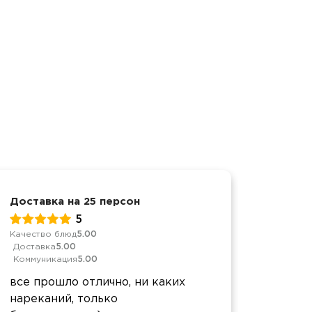
Доставка на 25 персон
Корпор
5
Качество блюд
5.00
Качеств
Доставка
5.00
Достав
Коммуникация
5.00
Коммун
все прошло отлично, ни каких
Быстро
нареканий, только
приве