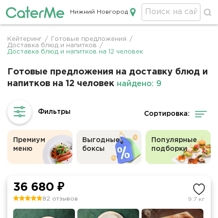
Нижний Новгород
Кейтеринг в Нижнем Новгороде
Кейтеринг
/
Готовые предложения
/
Строка
Доставка блюд и напитков
/
Доставка блюд и напитков на 12 человек
навигации
Готовые предложения на доставку блюд и
напитков на 12 человек
найдено: 9
Сортировка:
Премиум
Выгодные
Популярные
меню
боксы
подборки
36 680 ₽
82 отзывов
9.7 кг