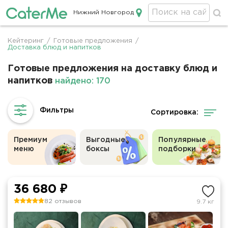
Нижний Новгород
Кейтеринг в Нижнем Новгороде
Кейтеринг
/
Готовые предложения
/
Строка
Доставка блюд и напитков
навигации
Готовые предложения на доставку блюд и
напитков
найдено: 170
Сортировка:
Премиум
Выгодные
Популярные
меню
боксы
подборки
36 680 ₽
82 отзывов
9.7 кг