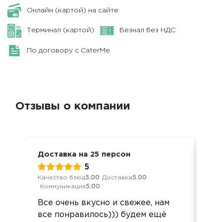
Онлайн (картой) на сайте
Терминал (картой)
Безнал без НДС
По договору с CaterMe
Отзывы о компании
Доставка на 25 персон
Мер
5
Качество блюд
5.00
Доставка
5.00
Кач
Коммуникация
5.00
Ком
Все очень вкусно и свежее, нам
Спа
все понравилось))) будем ещё
пон