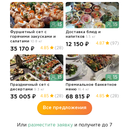
15
15
Фуршетный сет с
Доставка блюд и
Му
горячими закусками и
напитков
5.5 кг
салатами
10.8 кг
12 150 ₽
23
4.87
(97)
35 170 ₽
4.85
(28)
15
15
Праздничный сет с
Премиальное банкетное
Муж
десертами
9.3 кг
меню
16.4 кг
зак
35 005 ₽
68 815 ₽
19
4.85
(28)
4.85
(28)
Все предложения
Или
разместите заявку
и получите до 7