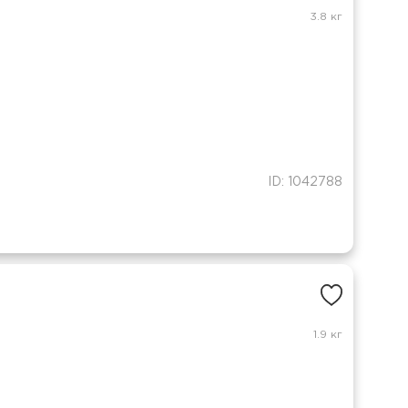
3.8 кг
ID: 1042788
1.9 кг