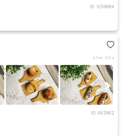
ID: 1259884
2.7 кг
3.0 л
ID: 662862