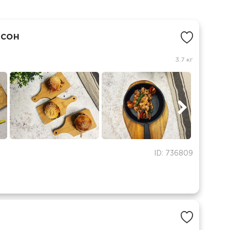
рсон
3.7 кг
ID: 736809