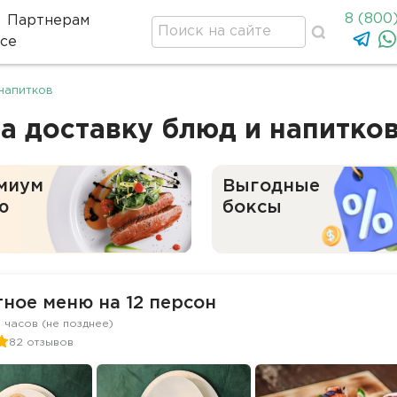
8 (800
Партнерам
се
оде
напитков
а доставку блюд и напитко
миум
Выгодные
ю
боксы
ное меню на 12 персон
2 часов (не позднее)
82 отзывов