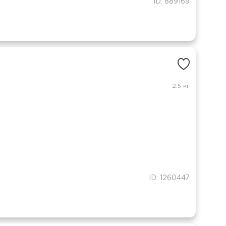
ID: 889169
2.5 кг
ID: 1260447