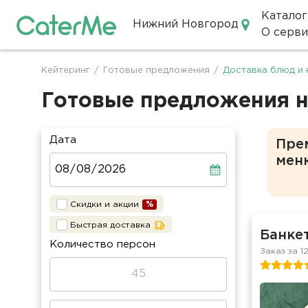
Каталог
Нижний Новгород
О серви
Кейтеринг в Нижнем Новгор
Кейтеринг
/
Готовые предложения
/
Доставка блюд и 
Строка
навигации
Готовые предложения н
Дата
Пре
мен
Скидки и акции
Быстрая доставка
Банкет
Количество персон
Заказ за 1