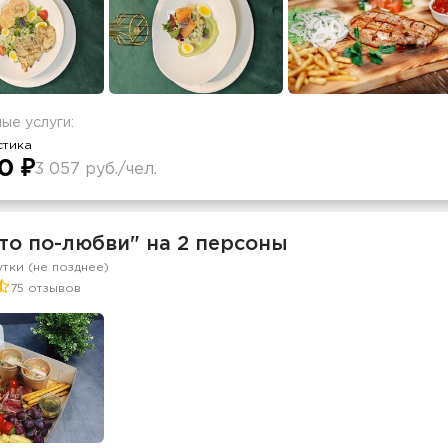
ые услуги:
стика
0 ₽
3 057 руб./чел.
то по-любви" на 2 персоны
утки (не позднее)
75 отзывов