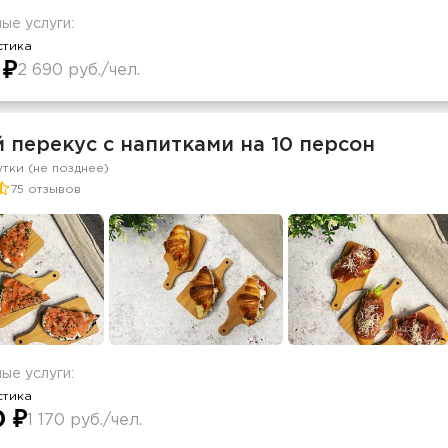
ые услуги:
стика
 ₽
2 690 руб./чел.
 перекус с напитками на 10 персон
утки (не позднее)
75 отзывов
ые услуги:
стика
0 ₽
1 170 руб./чел.