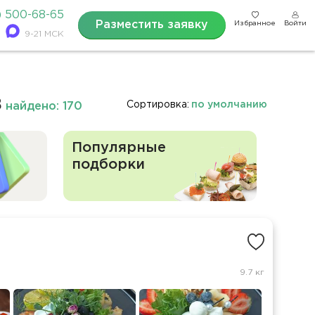
) 500-68-65
Разместить заявку
Избранное
Войти
9-21 МСК
в
Сортировка:
по умолчанию
найдено: 170
Популярные
подборки
9.7 кг