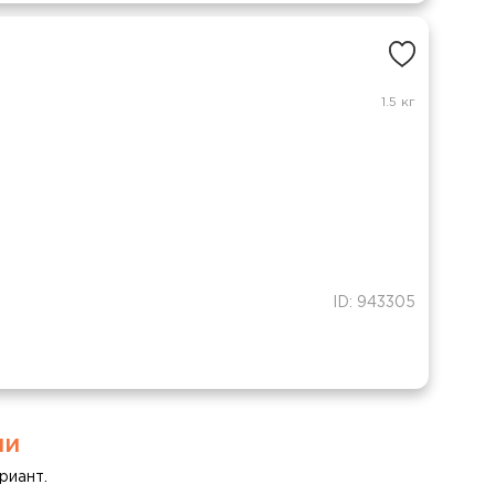
1.5 кг
ID: 943305
ми
риант.