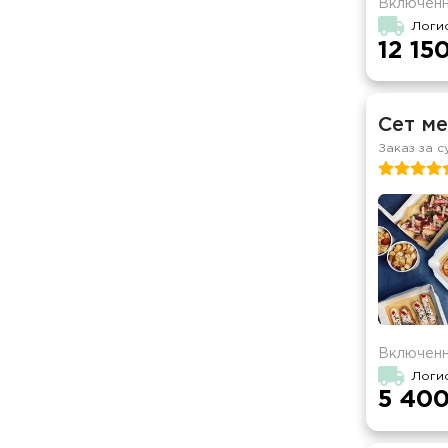
Включенн
Логи
12 15
Сет ме
Заказ за с
Включенн
Логи
5 400