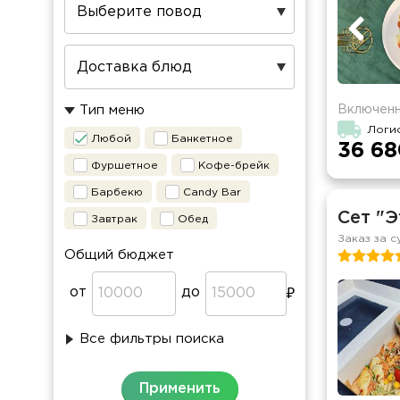
Включенн
Тип меню
Логи
Любой
Банкетное
36 68
Фуршетное
Кофе-брейк
Барбекю
Candy Bar
Сет "Э
Завтрак
Обед
Заказ за с
Общий бюджет
от
до
Все фильтры поиска