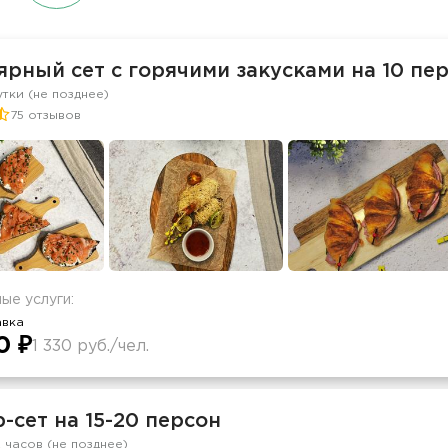
рный сет с горячими закусками на 10 пе
утки (не позднее)
75 отзывов
ые услуги:
авка
0 ₽
1 330 руб./чел.
-сет на 15-20 персон
2 часов (не позднее)