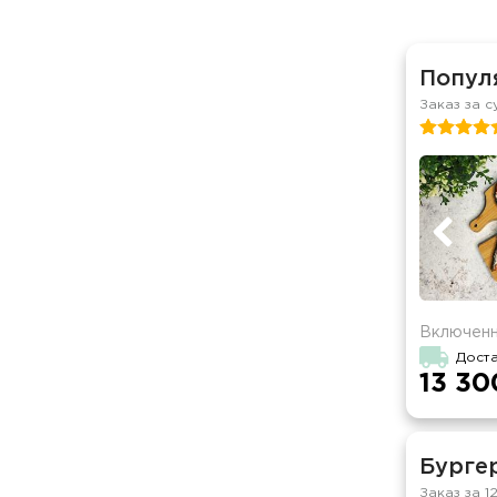
Популя
Заказ за с
Включенн
Дост
13 30
Бургер
Заказ за 1