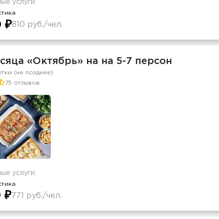
ые услуги:
стика
0 ₽
810 руб./чел.
сяца «Октябрь» на на 5-7 персон
утки (не позднее)
75 отзывов
ые услуги:
стика
 ₽
771 руб./чел.