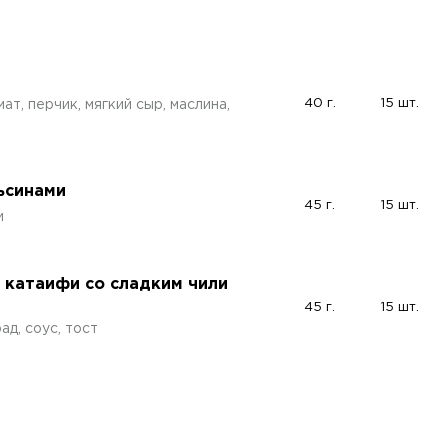
40 г.
15 шт.
ат, перчик, мягкий сыр, маслина,
льсинами
45 г.
15 шт.
и
 катаифи со сладким чили
45 г.
15 шт.
ад, соус, тост