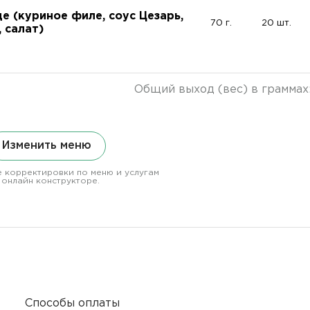
е (куриное филе, соус Цезарь,
70 г.
20 шт.
 салат)
Общий выход (вес) в граммах
Изменить меню
 корректировки по меню и услугам
 онлайн конструкторе.
Способы оплаты