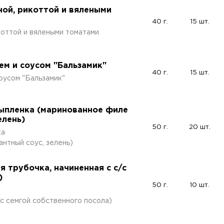
ной, рикоттой и вялеными
40 г.
15 шт.
коттой и вялеными томатами
ем и соусом "Бальзамик"
40 г.
15 шт.
оусом "Бальзамик"
ыпленка (маринованное филе
елень)
50 г.
20 шт.
ка
антный соус, зелень)
я трубочка, начиненная с с/с
)
50 г.
10 шт.
/с семгой собственного посола)