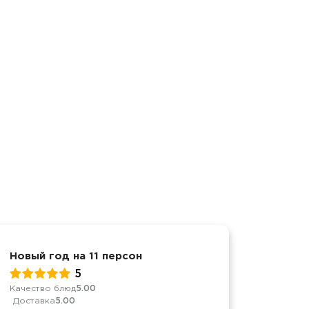
Новый год на 11 персон
Новый 
5
Качество блюд
5.00
Качеств
Доставка
5.00
Достав