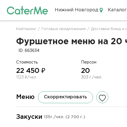
Нижний Новгород
Каталог
Кейтеринг в Нижнем Новгор
Кейтеринг
/
Готовые предложения
/
Доставка блюд и 
Строка
навигации
Фуршетное меню на 20 ч
ID: 663634
Стоимость
Персон
22 450 ₽
20
1123 ₽/чел
303 г./чел.
Меню
Скорректировать
Закуски
135г./чел.
(2 700 г.)