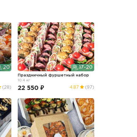
20
17-20
Праздничный фуршетный набор
10.4 кг
22 550 ₽
(28)
4.87
(97)