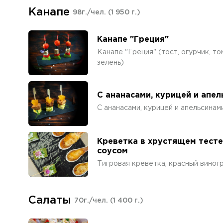
Канапе
98г./чел.
(1 950 г.)
Канапе "Греция"
Канапе "Греция" (тост, огурчик, том
зелень)
С ананасами, курицей и апе
С ананасами, курицей и апельсинам
Креветка в хрустящем тесте
соусом
Тигровая креветка, красный виногр
Салаты
70г./чел.
(1 400 г.)