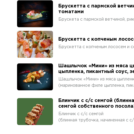
Брускетта с пармской ветчи
томатами
Брускета с пармской ветчиной, ри
Брускетта с копченым лосос
Брускетта с копченым лососем и с
Шашлычок «Мини» из мяса ц
цыпленка, пикантный соус, з
Шашлычок «Мини» из мяса цыплен
(маринованное филе цыпленка, пик
Блинчик с с/с семгой (блинна
семгой собственного посола
Блинчик с с/с семгой
(блинная трубочка, начиненная с с