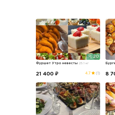
20
Фуршет Утро невесты
25.1 кг
Бург
21 400 ₽
8 7
4.7
(1)