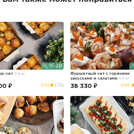
15-20
ер-сет
3.8 кг
Фуршетный сет с горячими
закусками и салатами
11.9 кг
00 ₽
38 330 ₽
4.51
(75)
4.85