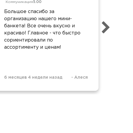
Коммуникация
5.00
Коммун
Большое спасибо за
Заказы
организацию нашего мини-
напол
банкета! Все очень вкусно и
праздн
красиво! Главное - что быстро
доволь
сориентировали по
краси
ассортименту и ценам!
Операт
высоте
7 меся
6 месяцев 4 недели назад
-
Алеся