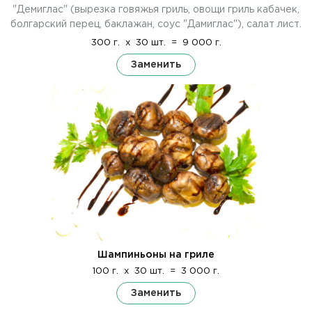
"Демиглас" (вырезка говяжья гриль, овощи гриль кабачек,
болгарский перец, баклажан, соус "Дамиглас"), салат лист.
300 г.
x
30 шт.
=
9 000 г.
Заменить
Шампиньоны на гриле
100 г.
x
30 шт.
=
3 000 г.
Заменить