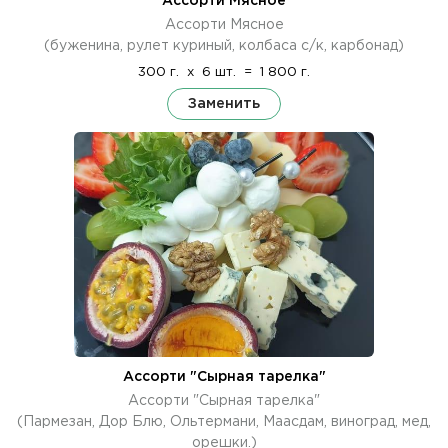
Ассорти Мясное
Ассорти Мясное
(буженина, рулет куриный, колбаса с/к, карбонад)
300 г.
x
6 шт.
=
1 800 г.
Заменить
Ассорти "Сырная тарелка"
Ассорти "Сырная тарелка"
(Пармезан, Дор Блю, Ольтермани, Маасдам, виноград, мед,
орешки.)