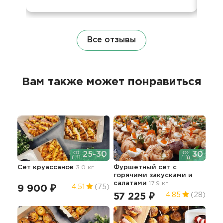
Все отзывы
Вам также может понравиться
25-30
30
Сет круассанов
3.0 кг
Фуршетный сет с
Пра
горячими закусками и
де
салатами
17.9 кг
9 900 ₽
74
4.51
(75)
57 225 ₽
4.85
(28)