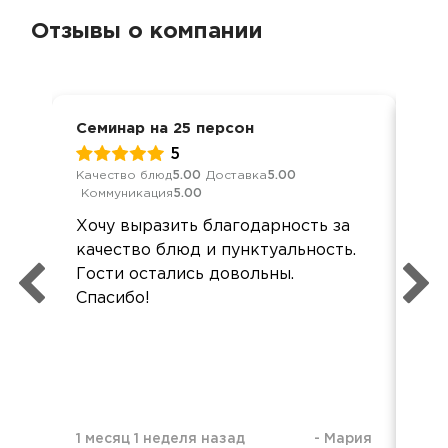
Отзывы о компании
Семинар на 25 персон
Кон
5
Качество блюд
5.00
Доставка
5.00
Кач
Коммуникация
5.00
Ком
Хочу выразить благодарность за
Раз
качество блюд и пунктуальность.
Ком
Гости остались довольны.
До
Спасибо!
1 месяц 1 неделя назад
-
Мария
1 м