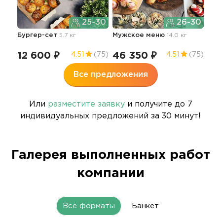
25-30
26-30
Бан
Бургер-сет
5.7 кг
Мужское меню
14.0 кг
13
12 600 ₽
46 350 ₽
4.51
(75)
4.51
(75)
Все предложения
Или
разместите заявку
и получите до 7
индивидуальных предложений за 30 минут!
Галерея выполненных работ
компании
Все форматы
Банкет