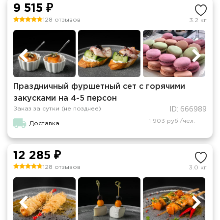
9 515 ₽
128 отзывов
3.2 кг
Праздничный фуршетный сет с горячими
закусками на 4-5 персон
Заказ за сутки (не позднее)
ID: 666989
1 903 руб./чел.
Доставка
12 285 ₽
128 отзывов
3.0 кг