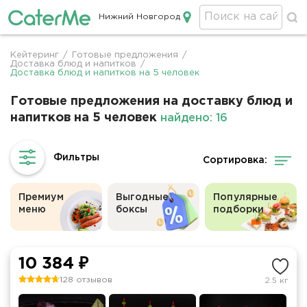
Нижний Новгород
Кейтеринг в Нижнем Новгороде
Кейтеринг
/
Готовые предложения
/
Строка
Доставка блюд и напитков
/
Доставка блюд и напитков на 5 человек
навигации
Готовые предложения на доставку блюд и
напитков на 5 человек
найдено: 16
Сортировка:
Премиум
Выгодные
Популярные
меню
боксы
подборки
10 384 ₽
128 отзывов
2.5 кг