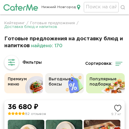
Нижний Новгород
Кейтеринг в Нижнем Новгороде
Кейтеринг
/
Готовые предложения
/
Строка
Доставка блюд и напитков
навигации
Готовые предложения на доставку блюд и
напитков
найдено: 170
Сортировка:
Премиум
Выгодные
Популярные
меню
боксы
подборки
36 680 ₽
82 отзывов
9.7 кг