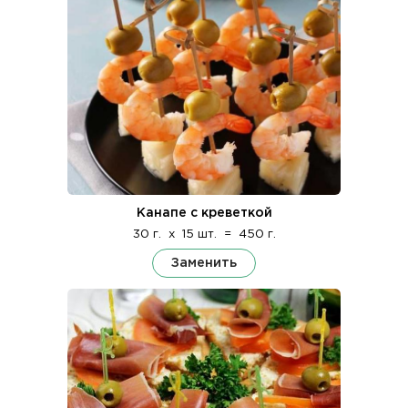
Канапе с креветкой
30 г.
x
15 шт.
=
450 г.
Заменить