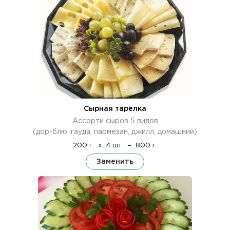
Сырная тарелка
Ассорти сыров 5 видов
(дор-блю, гауда, пармезан, джилл, домашний)
200 г.
x
4 шт.
=
800 г.
Заменить