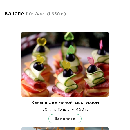
Канапе
110г./чел.
(1 650 г.)
Канапе с ветчиной, св.огурцом
30 г.
x
15 шт.
=
450 г.
Заменить