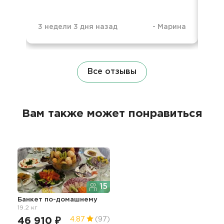
3 недели 3 дня назад
-
Марина
6 м
Все отзывы
Вам также может понравиться
15
Банкет по-домашнему
19.2 кг
46 910 ₽
4.87
(97)