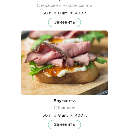
С лососем и миксом салата
50 г.
x
8 шт.
=
400 г.
Заменить
Брускетта
С беконом
50 г.
x
8 шт.
=
400 г.
Заменить