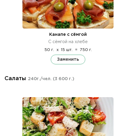
Канапе с сёмгой
С сёмгой на хлебе
50 г.
x
15 шт.
=
750 г.
Заменить
Салаты
240г./чел.
(3 600 г.)