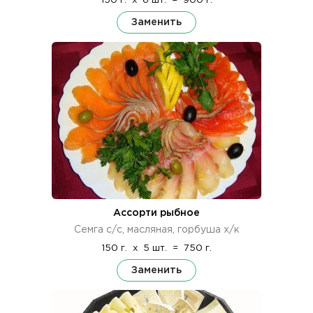
150 г.
x
6 шт.
=
900 г.
Заменить
Ассорти рыбное
Семга с/с, масляная, горбуша х/к
150 г.
x
5 шт.
=
750 г.
Заменить