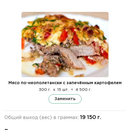
Мясо по-неополетански с запечённым картофелем
300 г.
x
15 шт.
=
4 500 г.
Заменить
19 150 г.
Общий выход (вес) в граммах: