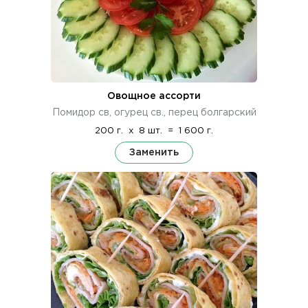
Овощное ассорти
Помидор св, огурец св., перец болгарский
200 г.
x
8 шт.
=
1 600 г.
Заменить