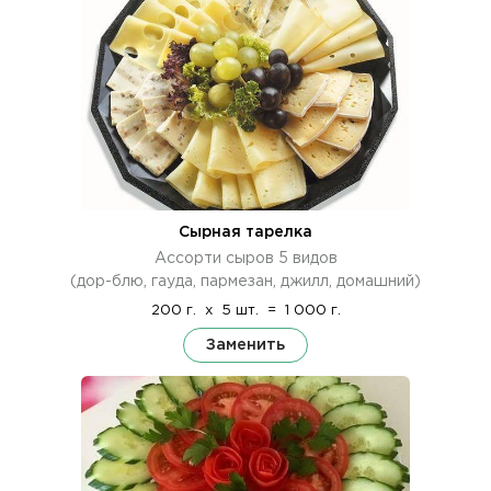
Сырная тарелка
Ассорти сыров 5 видов
(дор-блю, гауда, пармезан, джилл, домашний)
200 г.
x
5 шт.
=
1 000 г.
Заменить