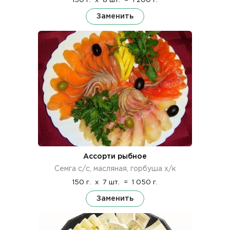
150 г.
x
8 шт.
=
1 200 г.
Заменить
Ассорти рыбное
Семга с/с, масляная, горбуша х/к
150 г.
x
7 шт.
=
1 050 г.
Заменить