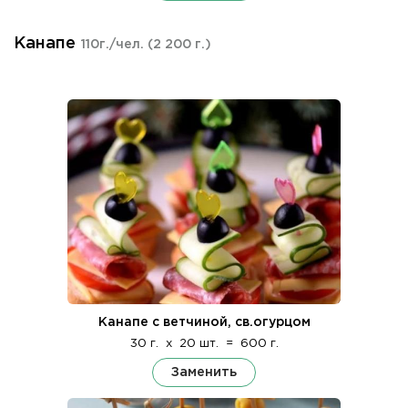
Канапе
110г./чел.
(2 200 г.)
Канапе с ветчиной, св.огурцом
30 г.
x
20 шт.
=
600 г.
Заменить