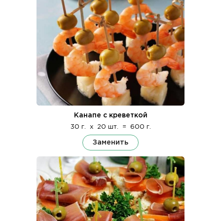
Канапе с креветкой
30 г.
x
20 шт.
=
600 г.
Заменить