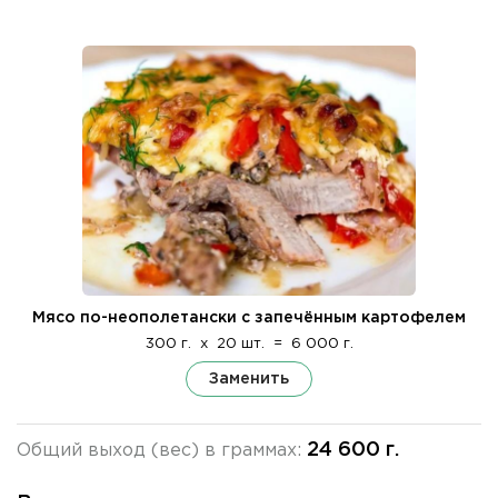
Мясо по-неополетански с запечённым картофелем
300 г.
x
20 шт.
=
6 000 г.
Заменить
24 600 г.
Общий выход (вес) в граммах: