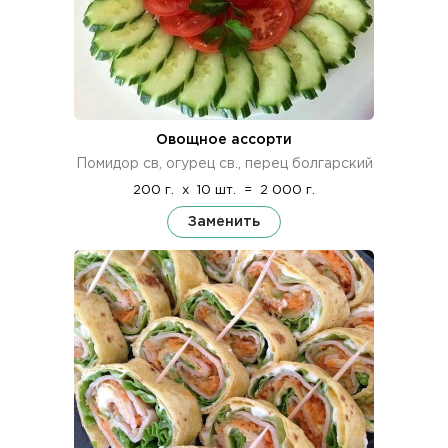
Овощное ассорти
Помидор св, огурец св., перец болгарский
200 г.
x
10 шт.
=
2 000 г.
Заменить