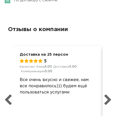
По договору с CaterMe
Отзывы о компании
Доставка на 25 персон
Мер
5
Качество блюд
5.00
Доставка
5.00
Кач
Коммуникация
5.00
Ком
Все очень вкусно и свежее, нам
Спа
все понравилось))) будем ещё
пон
пользоваться услугами
ост