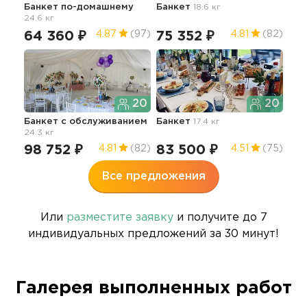
Банкет по-домашнему
Банкет
18.6 кг
Бан
24.6 кг
пр
64 360 ₽
75 352 ₽
95
4.87
(97)
4.81
(82)
20
20
Банкет с обслуживанием
Банкет
17.4 кг
24.3 кг
98 752 ₽
83 500 ₽
4.81
(82)
4.51
(75)
Все предложения
Или
разместите заявку
и получите до 7
индивидуальных предложений за 30 минут!
Галерея выполненных работ