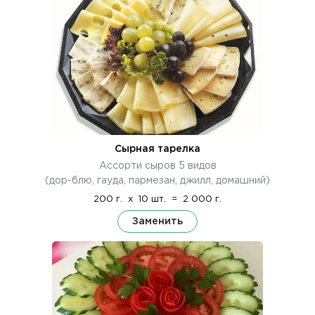
Сырная тарелка
Ассорти сыров 5 видов
(дор-блю, гауда, пармезан, джилл, домашний)
200 г.
x
10 шт.
=
2 000 г.
Заменить