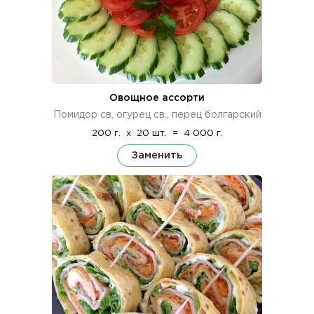
Овощное ассорти
Помидор св, огурец св., перец болгарский
200 г.
x
20 шт.
=
4 000 г.
Заменить