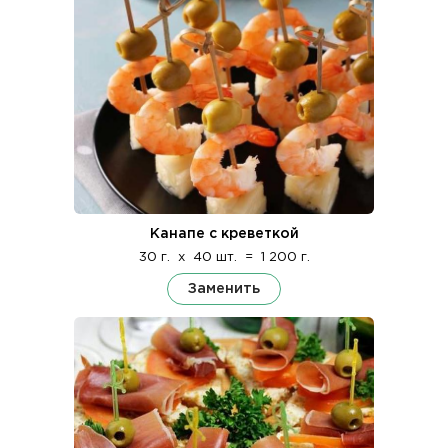
Канапе с креветкой
30 г.
x
40 шт.
=
1 200 г.
Заменить