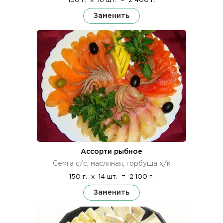
150 г.
x
16 шт.
=
2 400 г.
Заменить
Ассорти рыбное
Семга с/с, масляная, горбуша х/к
150 г.
x
14 шт.
=
2 100 г.
Заменить