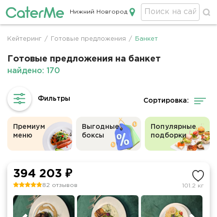
Нижний Новгород
Кейтеринг в Нижнем Новгороде
Кейтеринг
/
Готовые предложения
/
Банкет
Строка
навигации
Готовые предложения на банкет
найдено: 170
Сортировка:
Премиум
Выгодные
Популярные
меню
боксы
подборки
394 203 ₽
82 отзывов
101.2 кг