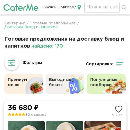
Нижний Новгород
Кейтеринг в Нижнем Новгороде
Кейтеринг
/
Готовые предложения
/
Строка
Доставка блюд и напитков
навигации
Готовые предложения на доставку блюд и
напитков
найдено: 170
Сортировка:
Премиум
Выгодные
Популярные
меню
боксы
подборки
36 680 ₽
82 отзывов
9.7 кг