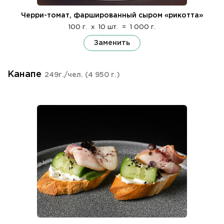
Черри-томат, фаршированный сыром «рикотта»
100 г.
x
10 шт.
=
1 000 г.
Заменить
Канапе
249г./чел.
(4 950 г.)