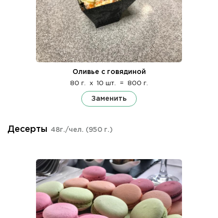
Оливье с говядиной
80 г.
x
10 шт.
=
800 г.
Заменить
Десерты
48г./чел.
(950 г.)