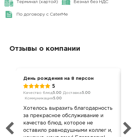
Терминал (картой)
Безнал без НДС
По договору с CaterMe
Отзывы о компании
День рождения на 8 персон
Вст
5
Качество блюд
5.00
Доставка
5.00
Кач
Коммуникация
5.00
Ком
Хотелось выразить благодарность
Все
за прекрасное обслуживание и
до
качество блюд, которое не
ещ
оставило равнодушными коллег и,