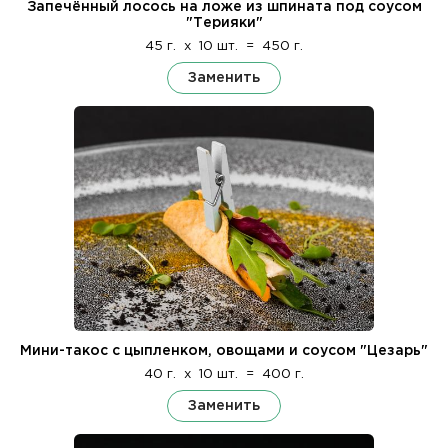
Запечённый лосось на ложе из шпината под соусом
"Терияки"
45 г.
x
10 шт.
=
450 г.
Заменить
Мини-такос с цыпленком, овощами и соусом "Цезарь"
40 г.
x
10 шт.
=
400 г.
Заменить