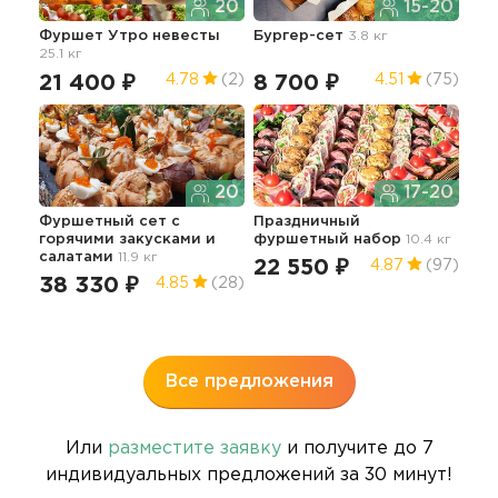
20
15-20
Фуршет Утро невесты
Бургер-сет
3.8 кг
Пра
25.1 кг
фур
гор
21 400 ₽
8 700 ₽
4.78
(2)
4.51
(75)
15.7
36
20
17-20
Фуршетный сет с
Праздничный
горячими закусками и
фуршетный набор
10.4 кг
салатами
11.9 кг
Дос
22 550 ₽
4.87
(97)
нап
38 330 ₽
4.85
(28)
5.5 
17
Все предложения
Или
разместите заявку
и получите до 7
индивидуальных предложений за 30 минут!