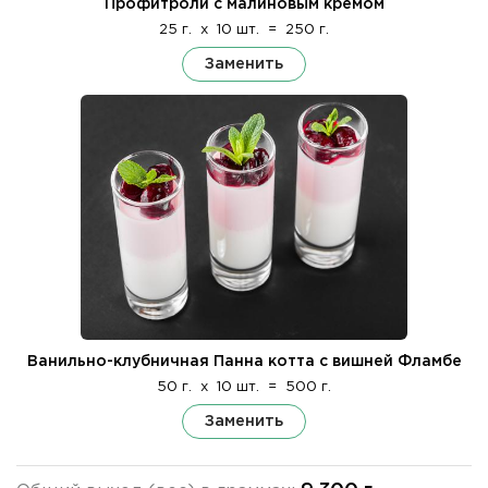
Профитроли с малиновым кремом
25 г.
x
10 шт.
=
250 г.
Заменить
Ванильно-клубничная Панна котта с вишней Фламбе
50 г.
x
10 шт.
=
500 г.
Заменить