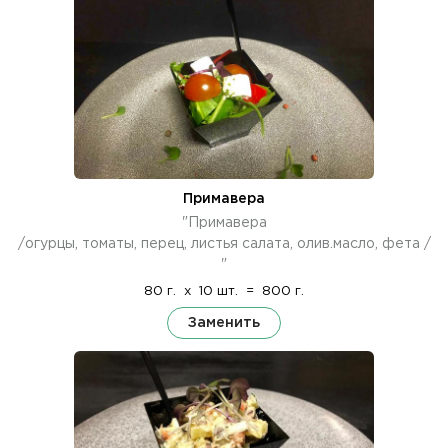
Примавера
"Примавера
/огурцы, томаты, перец, листья салата, олив.масло, фета /
"
80 г.
x
10 шт.
=
800 г.
Заменить