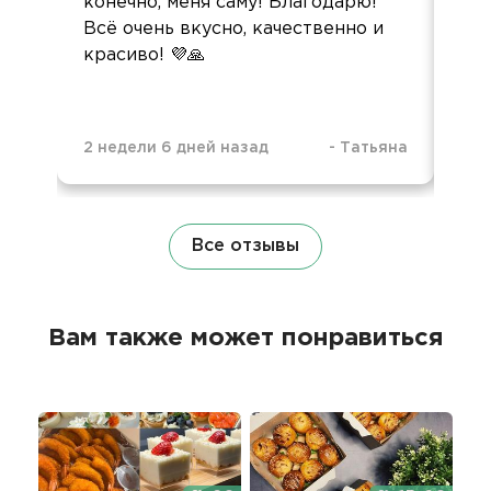
конечно, меня саму! Благодарю!
Всё очень вкусно, качественно и
красиво! 💜🙏
2 недели 6 дней назад
-
Татьяна
6 м
Все отзывы
Вам также может понравиться