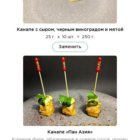
Канапе с сыром, черным виноградом и мятой
25 г.
x
10 шт.
=
250 г.
Заменить
Канапе «Пан Азия»
Куриное филе, обжаренное в соевом соусе, огурец,