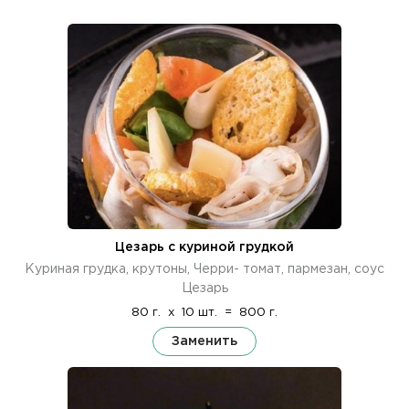
Цезарь с куриной грудкой
Куриная грудка, крутоны, Черри- томат, пармезан, соус
Цезарь
80 г.
x
10 шт.
=
800 г.
Заменить