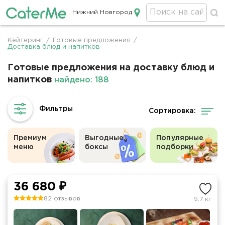
Нижний Новгород
Кейтеринг в Нижнем Новгороде
Кейтеринг
/
Готовые предложения
/
Строка
Доставка блюд и напитков
навигации
Готовые предложения на доставку блюд и
напитков
найдено: 188
Сортировка:
Премиум
Выгодные
Популярные
меню
боксы
подборки
36 680 ₽
82 отзывов
9.7 кг