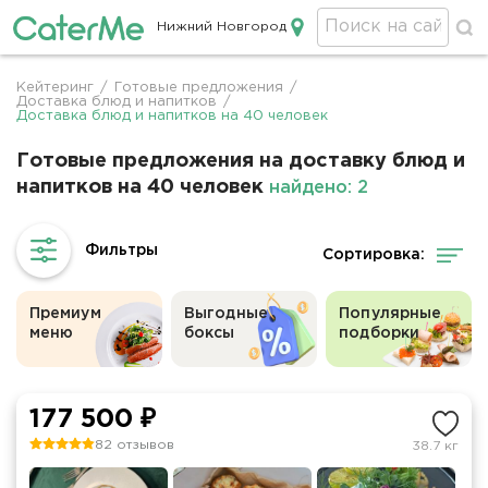
Нижний Новгород
Кейтеринг в Нижнем Новгороде
Кейтеринг
/
Готовые предложения
/
Строка
Доставка блюд и напитков
/
Доставка блюд и напитков на 40 человек
навигации
Готовые предложения на доставку блюд и
напитков на 40 человек
найдено: 2
Сортировка:
Премиум
Выгодные
Популярные
меню
боксы
подборки
177 500 ₽
82 отзывов
38.7 кг