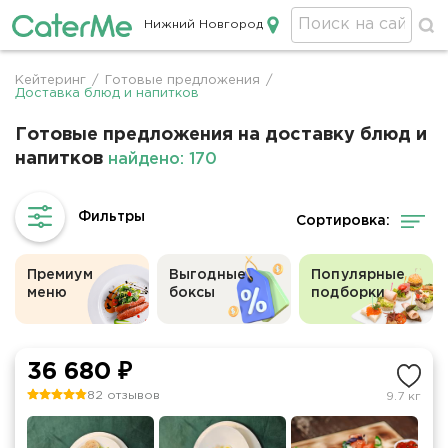
Нижний Новгород
Кейтеринг в Нижнем Новгороде
Кейтеринг
/
Готовые предложения
/
Строка
Доставка блюд и напитков
навигации
Готовые предложения на доставку блюд и
напитков
найдено: 170
Сортировка:
Премиум
Выгодные
Популярные
меню
боксы
подборки
36 680 ₽
82 отзывов
9.7 кг