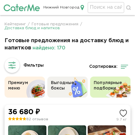
Нижний Новгород
Кейтеринг в Нижнем Новгороде
Кейтеринг
/
Готовые предложения
/
Строка
Доставка блюд и напитков
навигации
Готовые предложения на доставку блюд и
напитков
найдено: 170
Сортировка:
Премиум
Выгодные
Популярные
меню
боксы
подборки
36 680 ₽
82 отзывов
9.7 кг