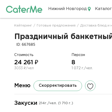
Нижний Новгород
Каталог
Кейтеринг в Нижнем Новгор
Кейтеринг
/
Готовые предложения
/
Доставка блюд и 
Строка
навигации
Праздничный банкетный 
ID: 667685
Стоимость
Персон
24 261 ₽
8
3033 ₽/чел
1 072 г./чел.
Меню
Скорректировать
Закуски
214г./чел.
(1 710 г.)