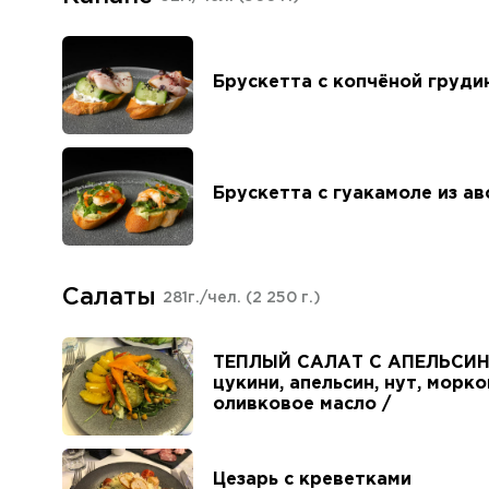
Брускетта с копчёной груди
Брускетта с гуакамоле из а
Салаты
281г./чел.
(2 250 г.)
ТЕПЛЫЙ САЛАТ С АПЕЛЬСИН
цукини, апельсин, нут, морко
оливковое масло /
Цезарь с креветками