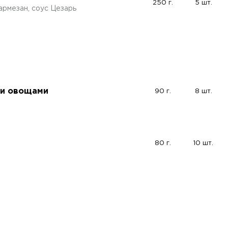
250 г.
5 шт.
армезан, соус Цезарь
 и овощами
90 г.
8 шт.
80 г.
10 шт.