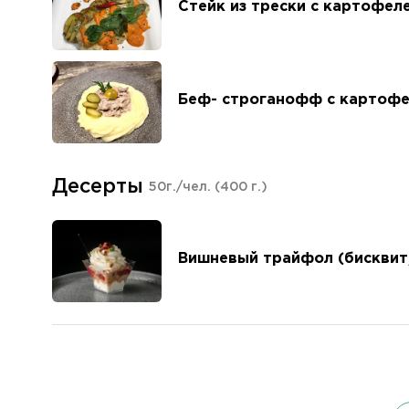
Стейк из трески с картофел
Беф- строганофф с картоф
Десерты
50г./чел.
(400 г.)
Вишневый трайфол (бисквит,