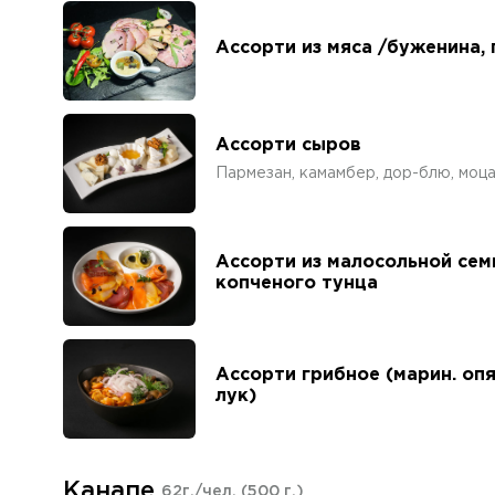
Ассорти из мяса /буженина, 
Ассорти сыров
Пармезан, камамбер, дор-блю, моца
Ассорти из малосольной сем
копченого тунца
Ассорти грибное (марин. опят
лук)
Канапе
62г./чел.
(500 г.)