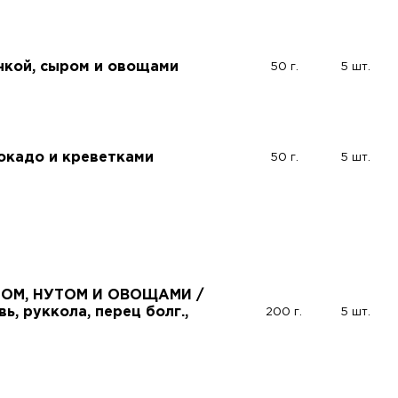
нкой, сыром и овощами
50 г.
5 шт.
вокадо и креветками
50 г.
5 шт.
ОМ, НУТОМ И ОВОЩАМИ /
вь, руккола, перец болг.,
200 г.
5 шт.