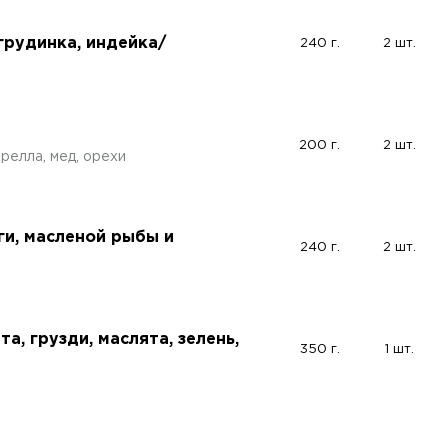
грудинка, индейка/
240 г.
2 шт.
200 г.
2 шт.
релла, мед, орехи
ги, масленой рыбы и
240 г.
2 шт.
а, грузди, маслята, зелень,
350 г.
1 шт.