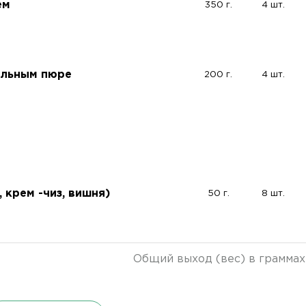
ем
350 г.
4 шт.
ельным пюре
200 г.
4 шт.
 крем -чиз, вишня)
50 г.
8 шт.
Общий выход (вес) в граммах