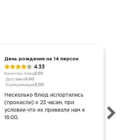
День рождения на 14 персон
День р
4.33
Качество блюд
3.00
Качеств
Доставка
5.00
Достав
Коммуникация
5.00
Коммун
Несколько блюд испортились
День 
(прокисли) к 23 часам, при
Угоще
условии что их привезли нам к
доволь
16:00.
было о
Спасиб