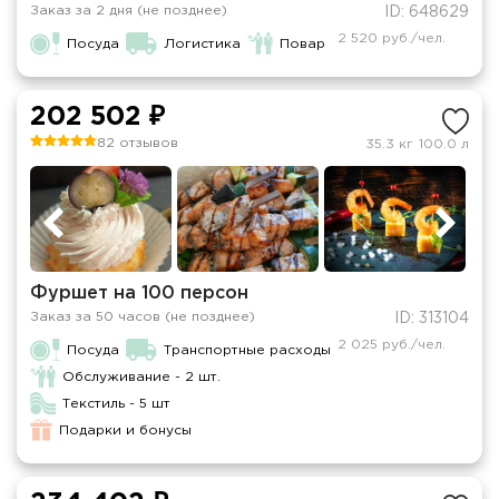
Заказ за 2 дня (не позднее)
ID: 648629
2 520 руб./чел.
Посуда
Логистика
Повар
202 502 ₽
82 отзывов
35.3 кг
100.0 л
Фуршет на 100 персон
Заказ за 50 часов (не позднее)
ID: 313104
2 025 руб./чел.
Посуда
Транспортные расходы
Обслуживание - 2 шт.
Текстиль - 5 шт
Подарки и бонусы