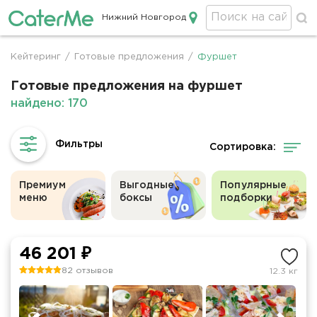
Нижний Новгород
Кейтеринг в Нижнем Новгороде
Кейтеринг
/
Готовые предложения
/
Фуршет
Строка
навигации
Готовые предложения на фуршет
найдено: 170
Сортировка:
Премиум
Выгодные
Популярные
меню
боксы
подборки
46 201 ₽
82 отзывов
12.3 кг