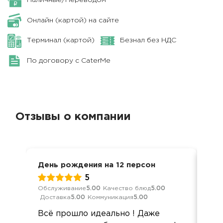
Наличные/Переводом
Онлайн (картой) на сайте
Терминал (картой)
Безнал без НДС
По договору с CaterMe
Отзывы о компании
День рождения на 12 персон
Отк
пе
5
Обслуживание
5.00
Качество блюд
5.00
Доставка
5.00
Коммуникация
5.00
Обс
Дос
Всё прошло идеально ! Даже