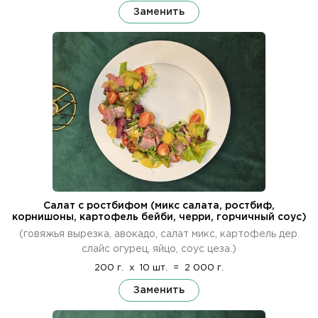
Заменить
Салат с ростбифом (микс салата, ростбиф,
корнишоны, картофель бейби, черри, горчичный соус)
(говяжья вырезка, авокадо, салат микс, картофель дер.
слайс огурец, яйцо, соус цеза.)
200 г.
x
10 шт.
=
2 000 г.
Заменить