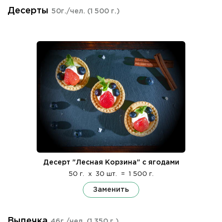
Десерты
50г./чел.
(1 500 г.)
Десерт "Лесная Корзина" с ягодами
50 г.
x
30 шт.
=
1 500 г.
Заменить
Выпечка
46г./чел.
(1 350 г.)