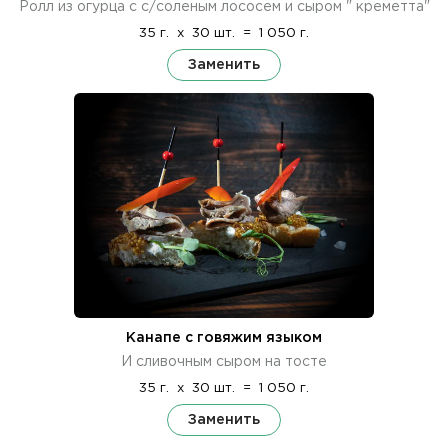
Ролл из огурца с с/соленым лососем и сыром " креметта"
35 г.
x
30 шт.
=
1 050 г.
Заменить
Канапе с говяжим языком
И сливочным сыром на тосте
35 г.
x
30 шт.
=
1 050 г.
Заменить