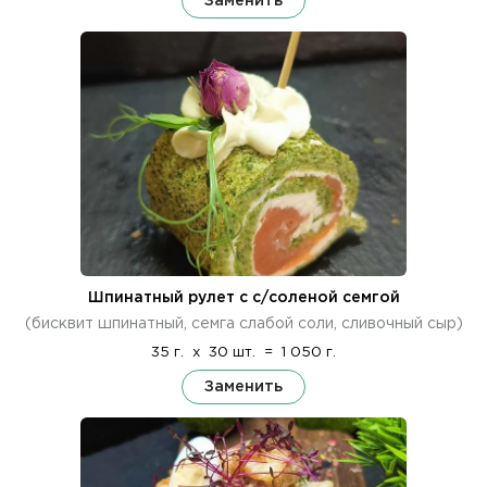
Заменить
Шпинатный рулет с с/соленой семгой
(бисквит шпинатный, семга слабой соли, сливочный сыр)
35 г.
x
30 шт.
=
1 050 г.
Заменить