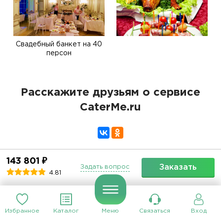
Свадебный банкет на 40
персон
Расскажите друзьям о сервисе
CaterMe.ru
143 801 ₽
Заказать
Задать вопрос
4.81
Подпишитесь на нашу рассылку
Ежемесячная рассылка с самыми интересными
материалами и предложениями
Избранное
Каталог
Меню
Связаться
Вход