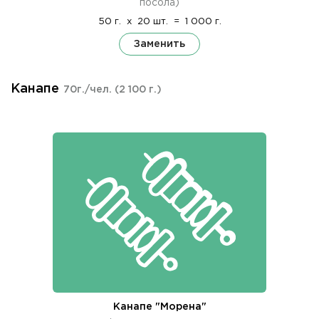
посола)
50 г.
x
20 шт.
=
1 000 г.
Заменить
Канапе
70г./чел.
(2 100 г.)
Канапе "Морена"