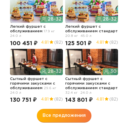
28-32
28-32
Легкий фуршет с
Легкий фуршет с
Фур
обслуживанием
17.9 кг
обслуживанием стандарт
зак
24.0 л
20.8 кг
45.0 л
об
100 451 ₽
125 501 ₽
84
4.81
(82)
4.81
(82)
28-32
30
Сытный фуршет с
Сытный фуршет с
горячими закусками с
горячими закусками с
Фур
обслуживанием
29.6 кг
обслуживанием стандарт
зак
24.0 л
32.4 кг
24.0 л
обс
23.5
130 751 ₽
143 801 ₽
4.81
(82)
4.81
(82)
10
Все предложения