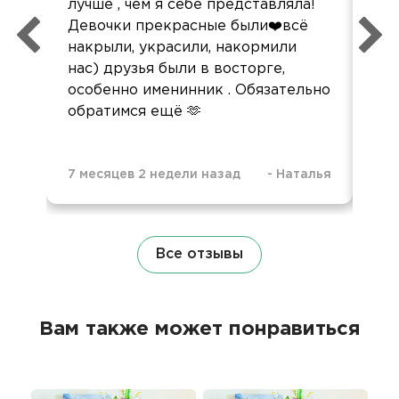
Ком
лучше , чем я себе представляла!
кра
Девочки прекрасные были❤️всё
Ре
накрыли, украсили, накормили
нас) друзья были в восторге,
особенно именинник . Обязательно
обратимся ещё 🫶
7 месяцев 2 недели назад
-
Наталья
2 г
Все отзывы
Вам также может понравиться