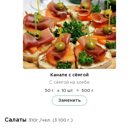
Канапе с сёмгой
С сёмгой на хлебе
50 г.
x
10 шт.
=
500 г.
Заменить
Салаты
310г./чел.
(3 100 г.)