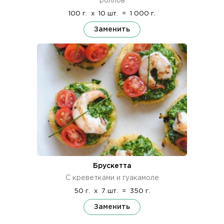
роллов
100 г.
x
10 шт.
=
1 000 г.
Заменить
Брускетта
С креветками и гуакамоле
50 г.
x
7 шт.
=
350 г.
Заменить