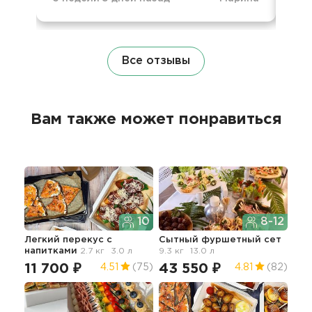
Все отзывы
Вам также может понравиться
10
8-12
Легкий перекус с
Сытный фуршетный сет
Лег
напитками
2.7 кг
3.0 л
9.3 кг
13.0 л
гор
11 700 ₽
43 550 ₽
41
4.51
(75)
4.81
(82)