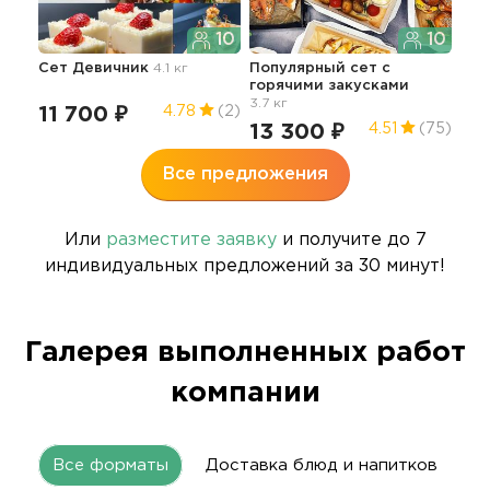
10
10
Сет Девичник
4.1 кг
Популярный сет с
Фур
горячими закусками
гор
3.7 кг
6.9 
11 700 ₽
4.78
(2)
13 300 ₽
13
4.51
(75)
Все предложения
Или
разместите заявку
и получите до 7
индивидуальных предложений за 30 минут!
Галерея выполненных работ
компании
Все форматы
Доставка блюд и напитков