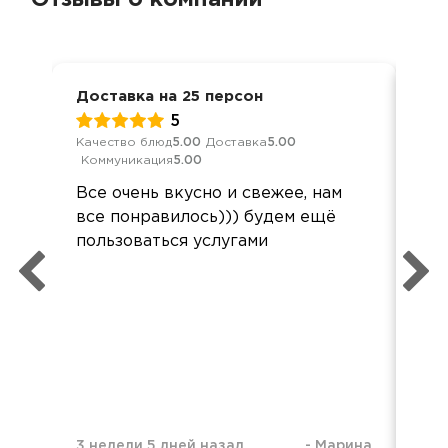
Доставка на 25 персон
Мер
5
Качество блюд
5.00
Доставка
5.00
Кач
Коммуникация
5.00
Ком
Все очень вкусно и свежее, нам
Спа
все понравилось))) будем ещё
пон
пользоваться услугами
ост
3 недели 5 дней назад
-
Марина
6 м