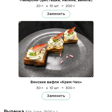
Макарони (фисташка, малина, ваниль)
20 г.
x
10 шт.
=
200 г.
Заменить
Венские вафли «Крем-Чиз»
30 г.
x
10 шт.
=
300 г.
Заменить
Выпечка
50г./чел.
(500 г.)