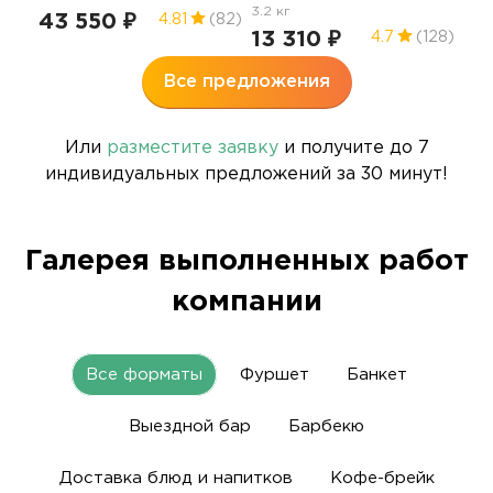
3.2 кг
3.0 
43 550 ₽
4.81
(82)
13 310 ₽
8 
4.7
(128)
Все предложения
Или
разместите заявку
и получите до 7
индивидуальных предложений за 30 минут!
Галерея выполненных работ
компании
Все форматы
Фуршет
Банкет
Выездной бар
Барбекю
Доставка блюд и напитков
Кофе-брейк