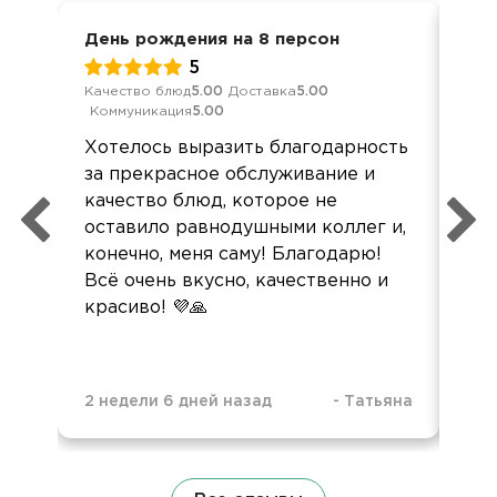
День рождения на 8 персон
Вст
5
Качество блюд
5.00
Доставка
5.00
Кач
Коммуникация
5.00
Ком
Хотелось выразить благодарность
Все
за прекрасное обслуживание и
до
качество блюд, которое не
ещ
оставило равнодушными коллег и,
конечно, меня саму! Благодарю!
Всё очень вкусно, качественно и
красиво! 💜🙏
2 недели 6 дней назад
-
Татьяна
6 м