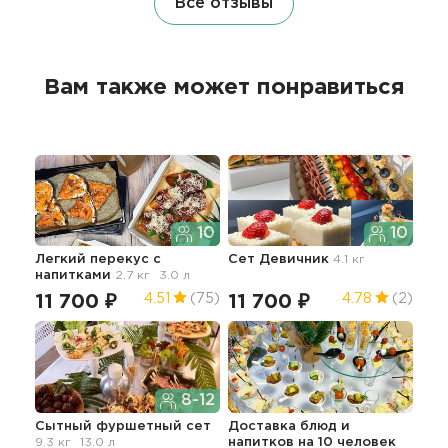
Все отзывы
Вам также может понравиться
10
10
Легкий перекус с
Сет Девичник
4.1 кг
Поп
напитками
2.7 кг
3.0 л
гор
3.7 
11 700 ₽
11 700 ₽
4.51
(75)
4.78
(2)
13
8-12
Сытный фуршетный сет
Доставка блюд и
9.3 кг
13.0 л
напитков на 10 человек
Сет