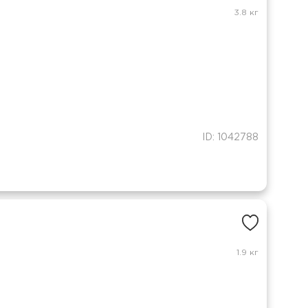
3.8 кг
ID: 1042788
1.9 кг