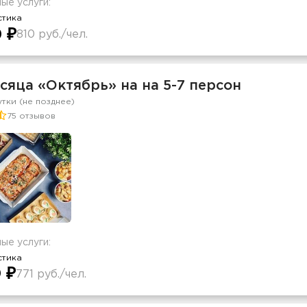
ые услуги:
стика
0 ₽
810 руб./чел.
сяца «Октябрь» на на 5-7 персон
утки (не позднее)
75 отзывов
ые услуги:
стика
 ₽
771 руб./чел.