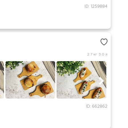
ID: 1259884
2.7 кг
3.0 л
ID: 662862