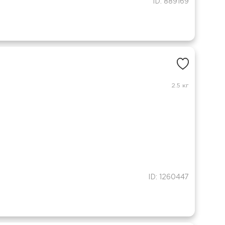
ID: 889169
2.5 кг
ID: 1260447