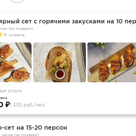
рный сет с горячими закусками на 10 пе
утки (не позднее)
75 отзывов
ые услуги:
авка
0 ₽
1 330 руб./чел.
-сет на 15-20 персон
2 часов (не позднее)