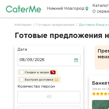
Каталог
Нижний Новгород
О серви
Кейтеринг в Нижнем Новгор
Кейтеринг
/
Готовые предложения
/
Доставка блюд и 
Строка
навигации
Готовые предложения н
Дата
Пре
мен
Скидки и акции
Быстрая доставка
Банкет
Количество персон
Заказ за 1