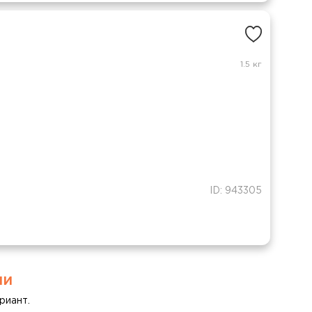
1.5 кг
ID: 943305
ми
риант.