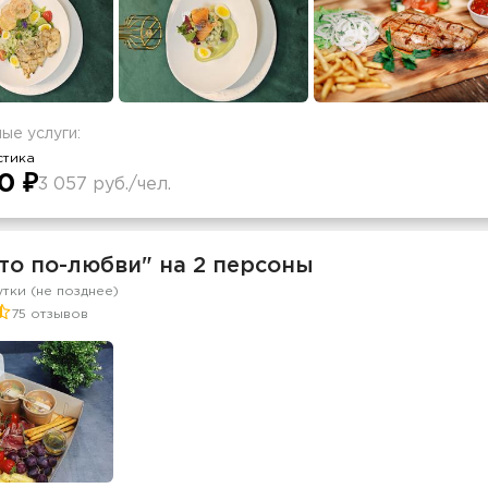
ые услуги:
стика
0 ₽
3 057 руб./чел.
то по-любви" на 2 персоны
утки (не позднее)
75 отзывов