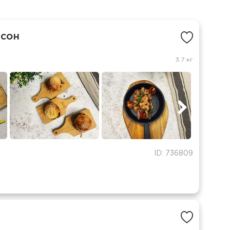
рсон
3.7 кг
ID: 736809