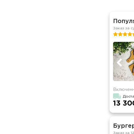
Популя
Заказ за с
Включенн
Дост
13 30
Бургер
Заказ за 1