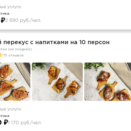
ые услуги:
стика
 ₽
2 690 руб./чел.
 перекус с напитками на 10 персон
утки (не позднее)
75 отзывов
ые услуги:
стика
0 ₽
1 170 руб./чел.