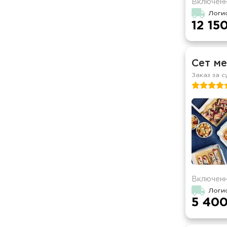
Включенн
Логи
12 15
Сет ме
Заказ за с
Включенн
Логи
5 400