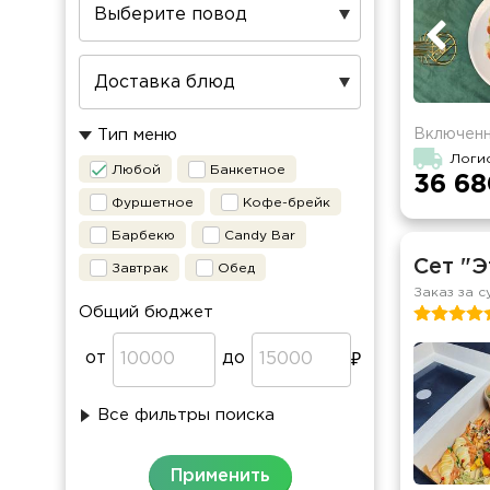
Включенн
Тип меню
Логи
Любой
Банкетное
36 68
Фуршетное
Кофе-брейк
Барбекю
Candy Bar
Сет "Э
Завтрак
Обед
Заказ за с
Общий бюджет
от
до
Все фильтры поиска