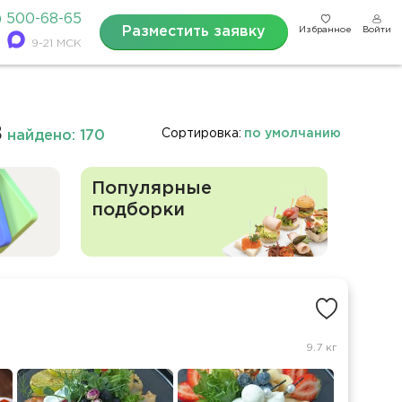
) 500-68-65
Разместить заявку
Избранное
Войти
9-21 МСК
в
Сортировка:
по умолчанию
найдено: 170
Популярные
подборки
9.7 кг