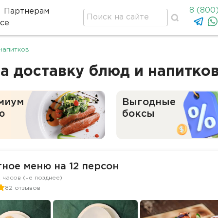
8 (800
Партнерам
се
оде
напитков
а доставку блюд и напитко
миум
Выгодные
ю
боксы
ное меню на 12 персон
2 часов (не позднее)
82 отзывов