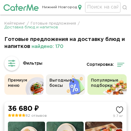
Нижний Новгород
Кейтеринг в Нижнем Новгороде
Кейтеринг
/
Готовые предложения
/
Строка
Доставка блюд и напитков
навигации
Готовые предложения на доставку блюд и
напитков
найдено: 170
Сортировка:
Премиум
Выгодные
Популярные
меню
боксы
подборки
36 680 ₽
82 отзывов
9.7 кг