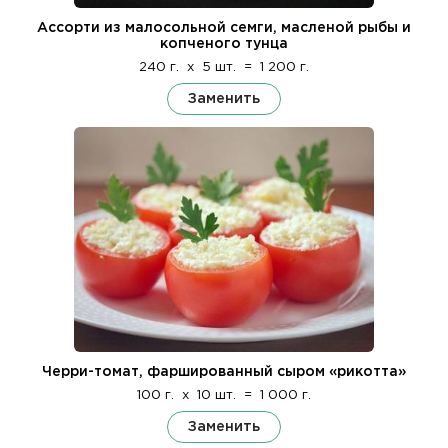
Ассорти из малосольной семги, масленой рыбы и
копченого тунца
240 г.
x
5 шт.
=
1 200 г.
Заменить
Черри-томат, фаршированный сыром «рикотта»
100 г.
x
10 шт.
=
1 000 г.
Заменить