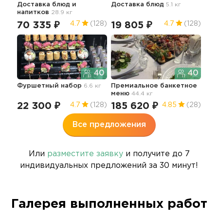
Доставка блюд и
Доставка блюд
5.1 кг
Дос
напитков
28.9 кг
нап
70 335 ₽
19 805 ₽
17
4.7
(128)
4.7
(128)
40
40
Фуршетный набор
6.6 кг
Премиальное банкетное
меню
44.4 кг
22 300 ₽
185 620 ₽
4.7
(128)
4.85
(28)
Все предложения
Или
разместите заявку
и получите до 7
индивидуальных предложений за 30 минут!
Галерея выполненных работ