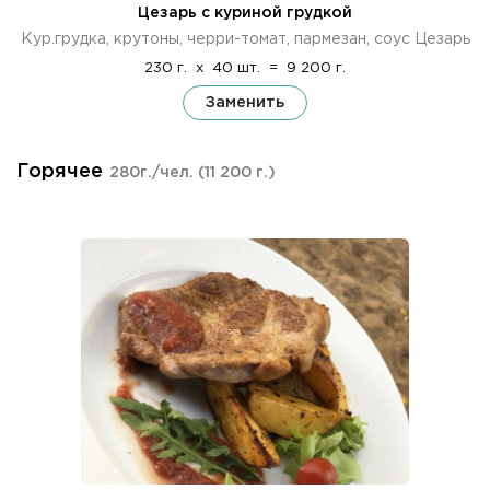
Цезарь с куриной грудкой
Кур.грудка, крутоны, черри-томат, пармезан, соус Цезарь
230 г.
x
40 шт.
=
9 200 г.
Заменить
Горячее
280г./чел.
(11 200 г.)