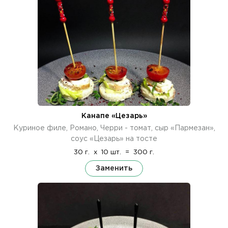
Канапе «Цезарь»
Куриное филе, Романо, Черри - томат, сыр «Пармезан»,
соус «Цезарь» на тосте
30 г.
x
10 шт.
=
300 г.
Заменить