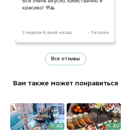
Всё очень вкусно, качественно и
красиво! 💜🙏
2 недели 6 дней назад
-
Татьяна
6 м
Все отзывы
Вам также может понравиться
40
40