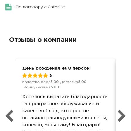
По договору с CaterMe
Отзывы о компании
День рождения на 8 персон
Вст
5
Качество блюд
5.00
Доставка
5.00
Кач
Коммуникация
5.00
Ком
Хотелось выразить благодарность
Все
за прекрасное обслуживание и
до
качество блюд, которое не
ещ
оставило равнодушными коллег и,
конечно, меня саму! Благодарю!