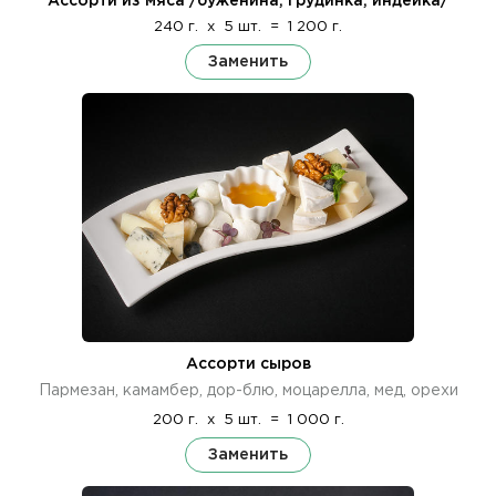
Ассорти из мяса /буженина, грудинка, индейка/
240 г.
x
5 шт.
=
1 200 г.
Заменить
Ассорти сыров
Пармезан, камамбер, дор-блю, моцарелла, мед, орехи
200 г.
x
5 шт.
=
1 000 г.
Заменить