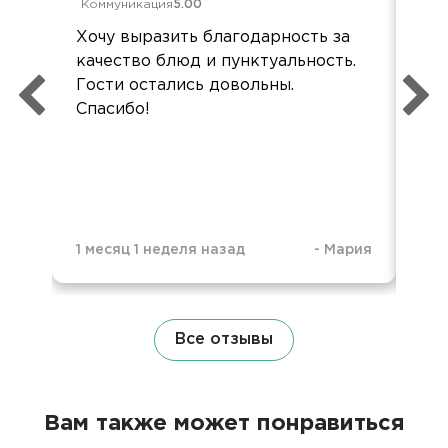
Коммуникация
5.00
Ком
Хочу выразить благодарность за
Раз
качество блюд и пунктуальность.
Ком
Гости остались довольны.
До
Спасибо!
1 месяц 1 неделя назад
-
Мария
1 м
Все отзывы
Вам также может понравиться