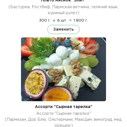
Плато мясное "Элит"
(Бастурма, Ростбиф, Пармская ветчина, телячий язык,
куриный рулет)
300 г.
x
6 шт.
=
1 800 г.
Заменить
Ассорти "Сырная тарелка"
Ассорти "Сырная тарелка"
(Пармезан, Дор Блю, Ольтермани, Маасдам, виноград, мед,
орешки.)