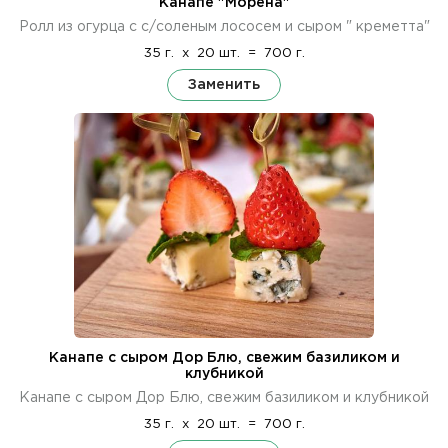
Канапе "Морена"
Ролл из огурца с с/соленым лососем и сыром " креметта"
35 г.
x
20 шт.
=
700 г.
Заменить
Канапе с сыром Дор Блю, свежим базиликом и
клубникой
Канапе с сыром Дор Блю, свежим базиликом и клубникой
35 г.
x
20 шт.
=
700 г.