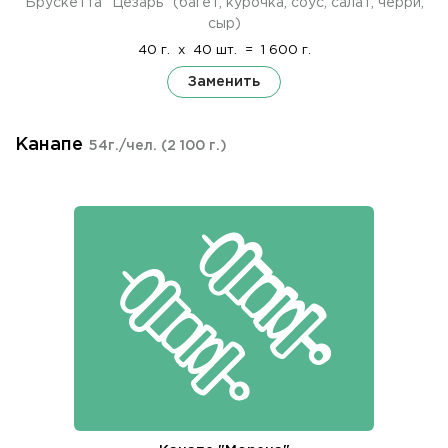
Брускетта "Цезарь" (багет, курочка, соус, салат, черри,
сыр)
40 г.
x
40 шт.
=
1 600 г.
Заменить
Канапе
54г./чел.
(2 100 г.)