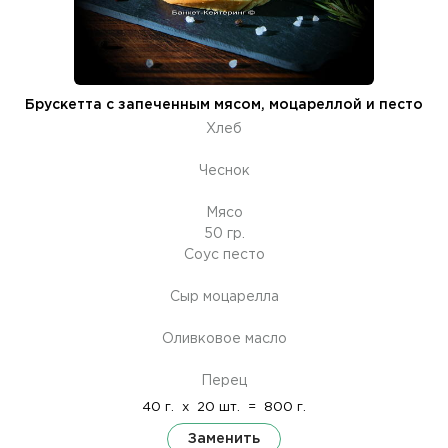
Брускетта с запеченным мясом, моцареллой и песто
Хлеб
Чеснок
Мясо
50 гр.
Соус песто
Сыр моцарелла
Оливковое масло
Перец
40 г.
x
20 шт.
=
800 г.
Заменить