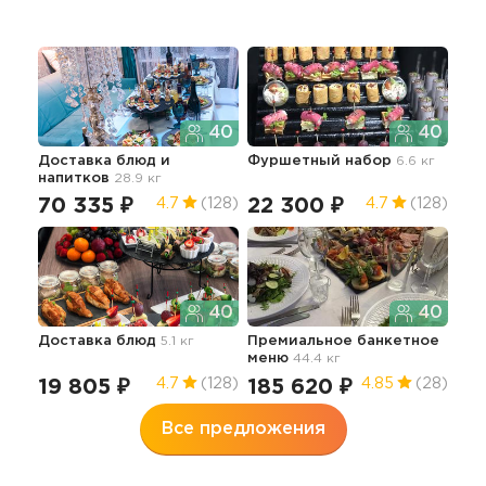
40
40
Доставка блюд и
Фуршетный набор
6.6 кг
Дос
напитков
28.9 кг
нап
70 335 ₽
22 300 ₽
17
4.7
(128)
4.7
(128)
40
40
Доставка блюд
5.1 кг
Премиальное банкетное
меню
44.4 кг
19 805 ₽
185 620 ₽
4.7
(128)
4.85
(28)
Все предложения