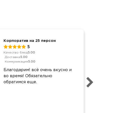
Корпоратив на 25 персон
Корпор
5
Качество блюд
5.00
Качеств
Доставка
5.00
Достав
Коммуникация
5.00
Коммун
Благодарим! всё очень вкусно и
Все ка
во время! Обязательно
качест
обратимся еще.
вам бл