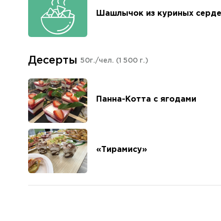
Шашлычок из куриных серде
Десерты
50г./чел.
(1 500 г.)
Панна-Котта с ягодами
«Тирамису»