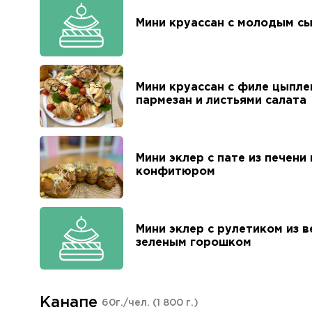
Мини круассан с молодым с
Мини круассан с филе цыпле
пармезан и листьями салата
Мини эклер с пате из печени
конфитюром
Мини эклер с рулетиком из 
зеленым горошком
Канапе
60г./чел.
(1 800 г.)