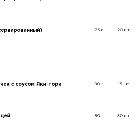
сервированный)
75 г.
20 шт.
чек с соусом Яки-тори
80 г.
15 шт.
ощей
80 г.
30 шт.