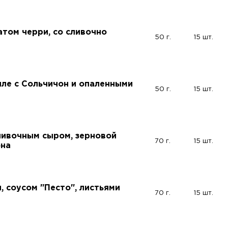
атом черри, со сливочно
50 г.
15 шт.
иле с Сольчичон и опаленными
50 г.
15 шт.
сливочным сыром, зерновой
70 г.
15 шт.
она
, соусом "Песто", листьями
70 г.
15 шт.