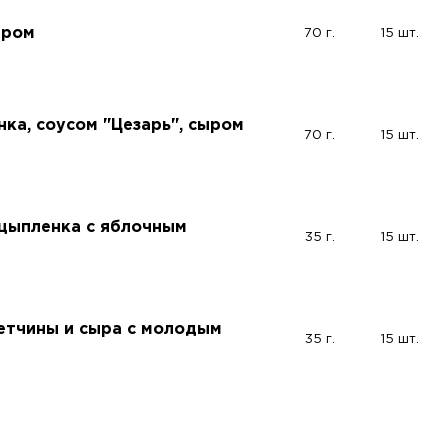
ыром
70 г.
15 шт.
нка, соусом "Цезарь", сыром
70 г.
15 шт.
 цыпленка с яблочным
35 г.
15 шт.
ветчины и сыра с молодым
35 г.
15 шт.