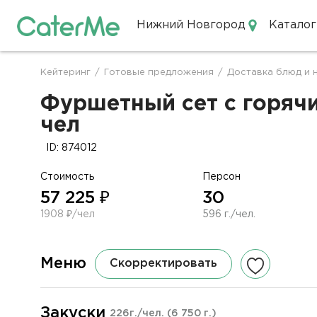
Нижний Новгород
Каталог
Кейтеринг в Нижнем Новгор
Кейтеринг
/
Готовые предложения
/
Доставка блюд и 
Строка
навигации
Фуршетный сет с горячи
чел
ID: 874012
Стоимость
Персон
57 225 ₽
30
1908 ₽/чел
596 г./чел.
Меню
Скорректировать
Закуски
226г./чел.
(6 750 г.)