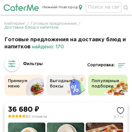
Нижний Новгород
Кейтеринг в Нижнем Новгороде
Кейтеринг
/
Готовые предложения
/
Строка
Доставка блюд и напитков
навигации
Готовые предложения на доставку блюд и
напитков
найдено: 170
Сортировка:
Премиум
Выгодные
Популярные
меню
боксы
подборки
36 680 ₽
82 отзывов
9.7 кг